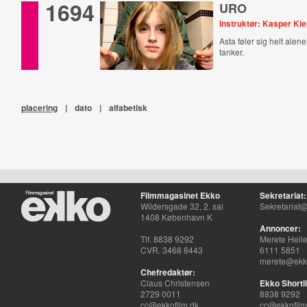
1694
URO
Instruktør: Kasper Kie
Asta føler sig helt alen
tanker.
placering
|
dato
|
alfabetisk
Filmmagasinet Ekko
Sekretariat:
Wildersgade 32, 2. sal
Sekretariat@
1408 København K
Annoncer:
Tlf. 8838 9292
Merete Hell
CVR. 3468 8443
6111 5851
merete@ekko
Chefredaktør:
Claus Christensen
Ekko Shortli
2729 0011
8838 9292
cc@ekkofilm.dk
cc@ekkofilm