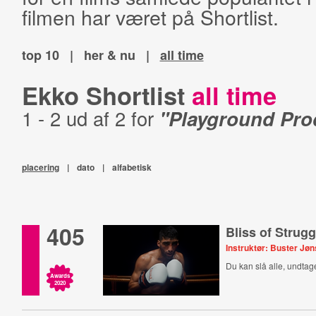
filmen har været på Shortlist.
top 10
|
her & nu
|
all time
Ekko Shortlist
all time
1 - 2 ud af 2 for
"Playground Pro
placering
|
dato
|
alfabetisk
405
Bliss of Strugg
Instruktør: Buster Jø
Du kan slå alle, undtage
Awards
2020