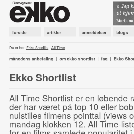
forside
artikler
anmeldelser
blogs
Du er her:
Ekko Shortlist
|
All Time
månedens anbefaling
|
om ekko shortlist
|
faq
|
Ekko Shor
Ekko Shortlist
All Time Shortlist er en løbende ra
der har været på top 10 eller bobl
nulstilles filmens pointtal (views 
mandag klokken 12. All Time-list
for en films samlede popularitet i 