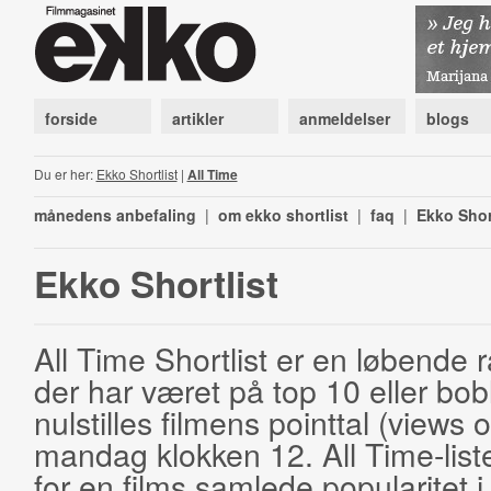
forside
artikler
anmeldelser
blogs
Du er her:
Ekko Shortlist
|
All Time
månedens anbefaling
|
om ekko shortlist
|
faq
|
Ekko Shor
Ekko Shortlist
All Time Shortlist er en løbende ra
der har været på top 10 eller bobl
nulstilles filmens pointtal (views 
mandag klokken 12. All Time-list
for en films samlede popularitet i 