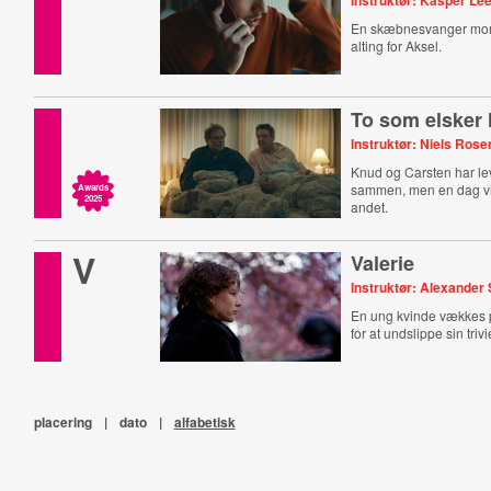
Instruktør: Kasper Le
En skæbnesvanger mo
alting for Aksel.
To som elsker
Instruktør: Niels Ros
Knud og Carsten har leve
sammen, men en dag vi
Awards
2025
andet.
V
Valerie
Instruktør: Alexander 
En ung kvinde vækkes 
for at undslippe sin trivi
placering
|
dato
|
alfabetisk