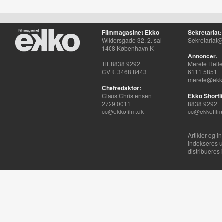
Filmmagasinet Ekko
Sekretariat:
Wildersgade 32, 2. sal
Sekretariat@
1408 København K
Annoncer:
Tlf. 8838 9292
Merete Hell
CVR. 3468 8443
6111 5851
merete@ekko
Chefredaktør:
Claus Christensen
Ekko Shortli
2729 0011
8838 9292
cc@ekkofilm.dk
cc@ekkofilm
Artikler og i
indekseres u
distribueres