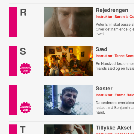
R
Rejedrengen
Instruktør: Søren la C
Peter Emil skal passe si
Giver det ham endelig
livet?
S
Sæd
Instruktør: Tanne So
En Næstved-tøs, en no
mands sæd og en livsæ
Awards
2024
Søster
Instruktør: Emma Bal
Da søsterens overfalds
løsladt, må Benjamin t
Awards
2023
hånd.
T
Tillykke Aksel