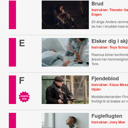
Brud
Instruktør: Theodor 
Engen
20-årige Anders rammes
da han i bruddet med si
mister sin elskede OB-t
E
Elsker dig i skj
Instruktør: Teys Schu
Rasmus bliver konfronte
årevis har hemmeligholdt
Tore.
F
Fjendeblod
Instruktør: Klaus Mes
Hjuler
Modstandsmanden Finn
Awards
2022
frivilligt til at dræbe en
Fugleflugten
Instruktør: Joey Moe