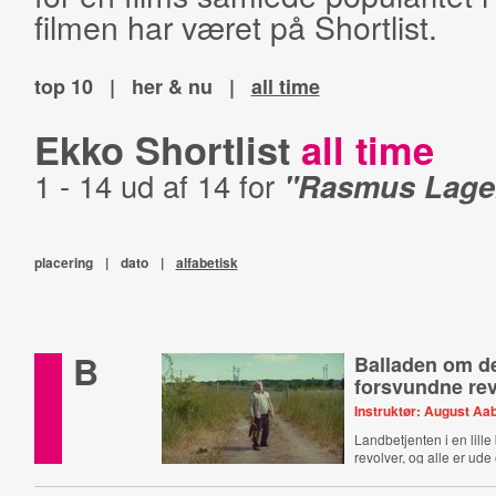
filmen har været på Shortlist.
top 10
|
her & nu
|
all time
Ekko Shortlist
all time
1 - 14 ud af 14 for
"Rasmus Lager
placering
|
dato
|
alfabetisk
B
Balladen om d
forsvundne rev
Instruktør: August Aa
Landbetjenten i en lille
revolver, og alle er ude