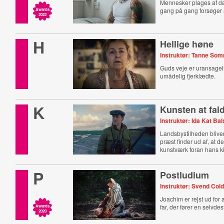
Mennesker plages af d
gang på gang forsøger 
Awards
2022
H
Hellige høne
Instruktør: Tanne So
Guds veje er uransagel
umådelig fjerklædte.
K
Kunsten at fal
Instruktør: Ida Kat Bal
Landsbystilheden bliver 
præst finder ud af, at d
kunstværk foran hans ki
P
Postludium
Instruktør: Svend Col
Joachim er rejst ud for a
far, der fører en selvdes
Awards
2020