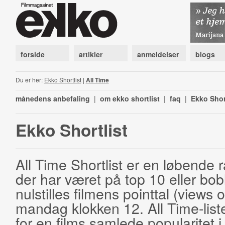
forside
artikler
anmeldelser
blogs
Du er her:
Ekko Shortlist
|
All Time
månedens anbefaling
|
om ekko shortlist
|
faq
|
Ekko Shor
Ekko Shortlist
All Time Shortlist er en løbende ra
der har været på top 10 eller bobl
nulstilles filmens pointtal (views 
mandag klokken 12. All Time-list
for en films samlede popularitet i 