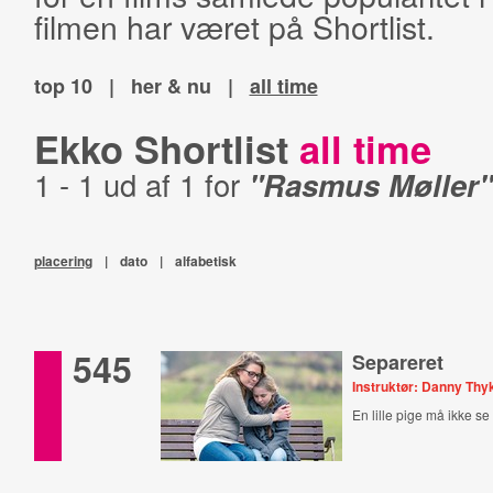
filmen har været på Shortlist.
top 10
|
her & nu
|
all time
Ekko Shortlist
all time
1 - 1 ud af 1 for
"Rasmus Møller"
placering
|
dato
|
alfabetisk
545
Separeret
Instruktør: Danny Th
En lille pige må ikke se