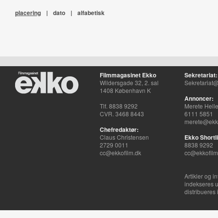
placering
|
dato
|
alfabetisk
Filmmagasinet Ekko
Sekretariat:
Wildersgade 32, 2. sal
Sekretariat@
1408 København K
Annoncer:
Tlf. 8838 9292
Merete Hell
CVR. 3468 8443
6111 5851
merete@ekko
Chefredaktør:
Claus Christensen
Ekko Shortli
2729 0011
8838 9292
cc@ekkofilm.dk
cc@ekkofilm
Artikler og i
indekseres u
distribueres