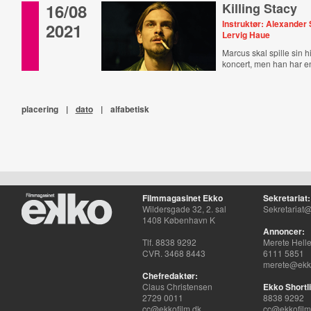
16/08
Killing Stacy
Instruktør: Alexander
2021
Lervig Haue
Marcus skal spille sin hi
koncert, men han har 
placering
|
dato
|
alfabetisk
Filmmagasinet Ekko
Sekretariat:
Wildersgade 32, 2. sal
Sekretariat@
1408 København K
Annoncer:
Tlf. 8838 9292
Merete Hell
CVR. 3468 8443
6111 5851
merete@ekko
Chefredaktør:
Claus Christensen
Ekko Shortli
2729 0011
8838 9292
cc@ekkofilm.dk
cc@ekkofilm