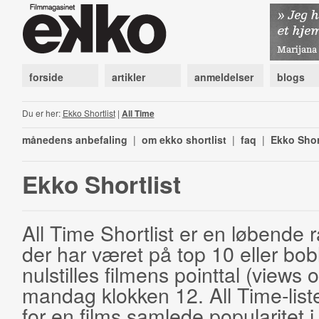
forside
artikler
anmeldelser
blogs
Du er her:
Ekko Shortlist
|
All Time
månedens anbefaling
|
om ekko shortlist
|
faq
|
Ekko Shor
Ekko Shortlist
All Time Shortlist er en løbende ra
der har været på top 10 eller bobl
nulstilles filmens pointtal (views 
mandag klokken 12. All Time-list
for en films samlede popularitet i 