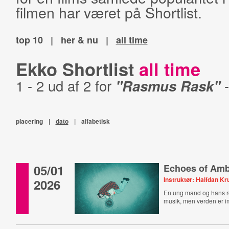
filmen har været på Shortlist.
top 10
|
her & nu
|
all time
Ekko Shortlist
all time
1 - 2 ud af 2 for
"Rasmus Rask"
placering
|
dato
|
alfabetisk
05/01
Echoes of Amb
Instruktør: Halfdan K
2026
En ung mand og hans rot
musik, men verden er 