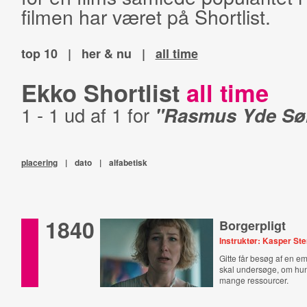
filmen har været på Shortlist.
top 10
|
her & nu
|
all time
Ekko Shortlist
all time
1 - 1 ud af 1 for
"Rasmus Yde Sø
placering
|
dato
|
alfabetisk
1840
Borgerpligt
Instruktør: Kasper St
Gitte får besøg af en e
skal undersøge, om hun
mange ressourcer.