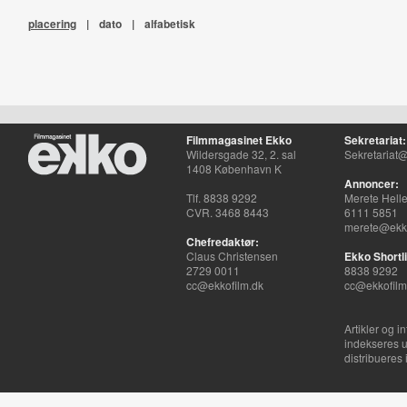
placering
|
dato
|
alfabetisk
Filmmagasinet Ekko
Sekretariat:
Wildersgade 32, 2. sal
Sekretariat@
1408 København K
Annoncer:
Tlf. 8838 9292
Merete Hell
CVR. 3468 8443
6111 5851
merete@ekko
Chefredaktør:
Claus Christensen
Ekko Shortli
2729 0011
8838 9292
cc@ekkofilm.dk
cc@ekkofilm
Artikler og i
indekseres u
distribueres