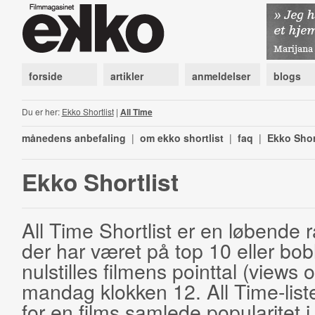
forside
artikler
anmeldelser
blogs
Du er her:
Ekko Shortlist
|
All Time
månedens anbefaling
|
om ekko shortlist
|
faq
|
Ekko Shor
Ekko Shortlist
All Time Shortlist er en løbende ra
der har været på top 10 eller bobl
nulstilles filmens pointtal (views 
mandag klokken 12. All Time-list
for en films samlede popularitet i 