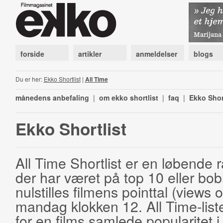
forside
artikler
anmeldelser
blogs
Du er her:
Ekko Shortlist
|
All Time
månedens anbefaling
|
om ekko shortlist
|
faq
|
Ekko Shor
Ekko Shortlist
All Time Shortlist er en løbende ra
der har været på top 10 eller bobl
nulstilles filmens pointtal (views 
mandag klokken 12. All Time-list
for en films samlede popularitet i 