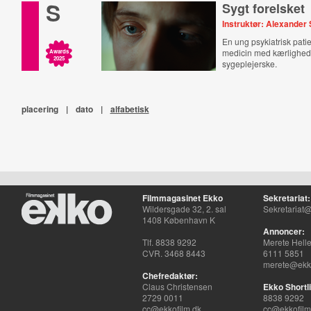
S
Sygt forelsket
Instruktør: Alexander 
En ung psykiatrisk patie
medicin med kærlighede
Awards
2025
sygeplejerske.
placering
|
dato
|
alfabetisk
Filmmagasinet Ekko
Sekretariat:
Wildersgade 32, 2. sal
Sekretariat@
1408 København K
Annoncer:
Tlf. 8838 9292
Merete Hell
CVR. 3468 8443
6111 5851
merete@ekko
Chefredaktør:
Claus Christensen
Ekko Shortli
2729 0011
8838 9292
cc@ekkofilm.dk
cc@ekkofilm