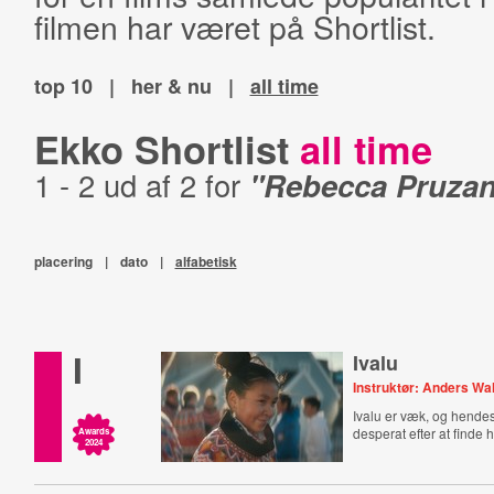
filmen har været på Shortlist.
top 10
|
her & nu
|
all time
Ekko Shortlist
all time
1 - 2 ud af 2 for
"Rebecca Pruza
placering
|
dato
|
alfabetisk
I
Ivalu
Instruktør: Anders Wa
Ivalu er væk, og hendes 
desperat efter at finde 
Awards
2024