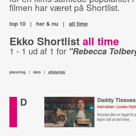
filmen har været på Shortlist.
top 10
|
her & nu
|
all time
Ekko Shortlist
all time
1 - 1 ud af 1 for
"Rebecca Tolber
placering
|
dato
|
alfabetisk
D
Daddy Tissues
Instruktør: Louise Hyl
Nicolas Bro er taget til
fejler lidt af det hele.