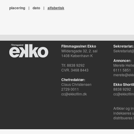
placering
|
dato
|
alfabetisk
Filmmagasinet Ekko
Sekretariat:
Wildersgade 32, 2. sal
Sekretariat@
1408 København K
Annoncer:
Tlf. 8838 9292
Merete Hell
CVR. 3468 8443
6111 5851
merete@ekko
Chefredaktør:
Claus Christensen
Ekko Shortli
2729 0011
8838 9292
cc@ekkofilm.dk
cc@ekkofilm
Artikler og i
indekseres u
distribueres