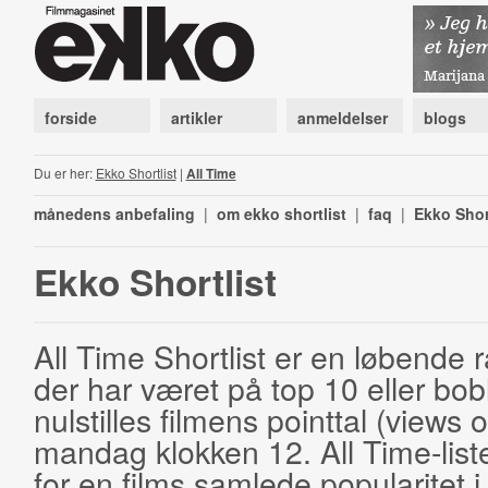
forside
artikler
anmeldelser
blogs
Du er her:
Ekko Shortlist
|
All Time
månedens anbefaling
|
om ekko shortlist
|
faq
|
Ekko Shor
Ekko Shortlist
All Time Shortlist er en løbende ra
der har været på top 10 eller bobl
nulstilles filmens pointtal (views 
mandag klokken 12. All Time-list
for en films samlede popularitet i 