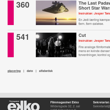
360
The Last Pada
Short Star War
Instruktør: Jesper Tø
En Jedi-lærling kæmper f
fjern, fjern galakse.
541
Cut
Instruktør: Jesper Tø
Fire analoge filmformate
mens en kvinde danser
forventninger, kontrol og
placering
|
dato
|
alfabetisk
Filmmagasinet Ekko
Sekretariat:
Wildersgade 32, 2. sal
Sekretariat@
1408 København K