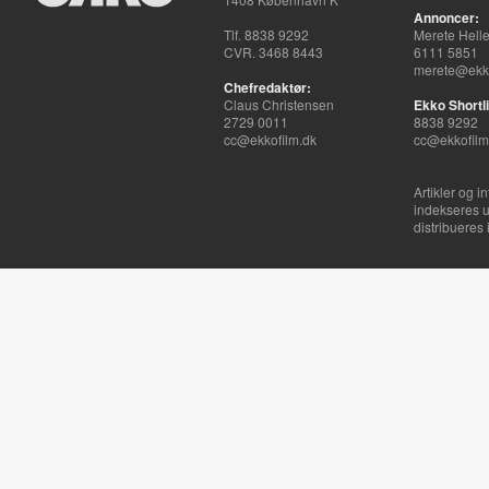
Annoncer:
Tlf. 8838 9292
Merete Hell
CVR. 3468 8443
6111 5851
merete@ekko
Chefredaktør:
Claus Christensen
Ekko Shortli
2729 0011
8838 9292
cc@ekkofilm.dk
cc@ekkofilm
Artikler og i
indekseres u
distribueres