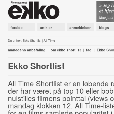
forside
artikler
anmeldelser
blogs
Du er her:
Ekko Shortlist
|
All Time
månedens anbefaling
|
om ekko shortlist
|
faq
|
Ekko Shor
Ekko Shortlist
All Time Shortlist er en løbende ra
der har været på top 10 eller bobl
nulstilles filmens pointtal (views 
mandag klokken 12. All Time-list
for en films samlede popularitet i 