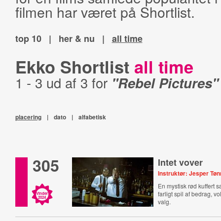
filmen har været på Shortlist.
top 10
|
her & nu
|
all time
Ekko Shortlist
all time
1 - 3 ud af 3 for
"Rebel Pictures"
placering
|
dato
|
alfabetisk
305
Intet vover
Instruktør: Jesper Tø
En mystisk rød kuffert s
farligt spil af bedrag, 
Vinder
2024
valg.