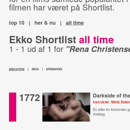
filmen har været på Shortlist.
top 10
|
her & nu
|
all time
Ekko Shortlist
all time
1 - 1 ud af 1 for
"Rena Christens
placering
|
dato
|
alfabetisk
1772
Darkside of th
Instruktør: Minik Bids
Én efter én forsvinder
middag.