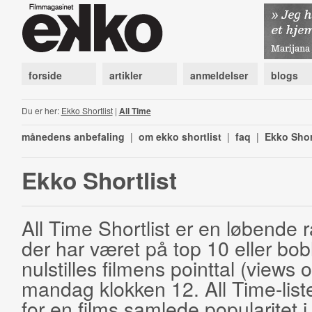
forside
artikler
anmeldelser
blogs
Du er her:
Ekko Shortlist
|
All Time
månedens anbefaling
|
om ekko shortlist
|
faq
|
Ekko Shor
Ekko Shortlist
All Time Shortlist er en løbende ra
der har været på top 10 eller bobl
nulstilles filmens pointtal (views 
mandag klokken 12. All Time-list
for en films samlede popularitet i 