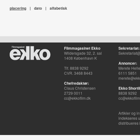
placering
|
dato
|
alfabetisk
Filmmagasinet Ekko
Sekretariat:
Wildersgade 32, 2. sal
Sekretariat@
1408 København K
Annoncer:
Tlf. 8838 9292
Merete Hell
CVR. 3468 8443
6111 5851
merete@ekko
Chefredaktør:
Claus Christensen
Ekko Shortli
2729 0011
8838 9292
cc@ekkofilm.dk
cc@ekkofilm
Artikler og i
indekseres u
distribueres