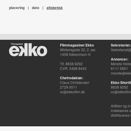
placering
|
dato
|
alfabetisk
Filmmagasinet Ekko
Sekretariat:
Wildersgade 32, 2. sal
Sekretariat@
1408 København K
Annoncer:
Tlf. 8838 9292
Merete Hell
CVR. 3468 8443
6111 5851
merete@ekko
Chefredaktør:
Claus Christensen
Ekko Shortli
2729 0011
8838 9292
cc@ekkofilm.dk
cc@ekkofilm
Artikler og i
indekseres u
distribueres