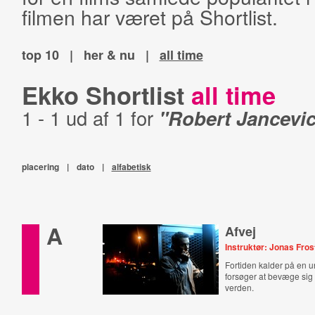
filmen har været på Shortlist.
top 10
|
her & nu
|
all time
Ekko Shortlist
all time
1 - 1 ud af 1 for
"Robert Jancevi
placering
|
dato
|
alfabetisk
A
Afvej
Instruktør: Jonas Fros
Fortiden kalder på en
forsøger at bevæge sig 
verden.