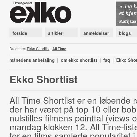
forside
artikler
anmeldelser
blogs
Du er her:
Ekko Shortlist
|
All Time
månedens anbefaling
|
om ekko shortlist
|
faq
|
Ekko Shor
Ekko Shortlist
All Time Shortlist er en løbende ra
der har været på top 10 eller bobl
nulstilles filmens pointtal (views 
mandag klokken 12. All Time-list
for en films samlede popularitet i 