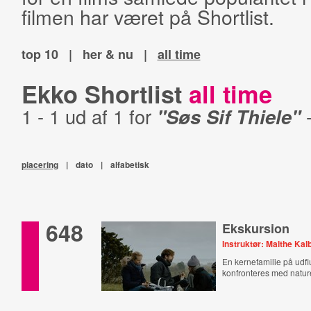
filmen har været på Shortlist.
top 10
|
her & nu
|
all time
Ekko Shortlist
all time
1 - 1 ud af 1 for
"Søs Sif Thiele"
placering
|
dato
|
alfabetisk
648
Ekskursion
Instruktør: Malthe Ka
En kernefamilie på udflu
konfronteres med natur