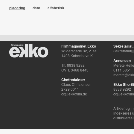
placering
|
dato
|
alfabetisk
Filmmagasinet Ekko
Sekretariat:
Wildersgade 32, 2. sal
Sekretariat@
1408 København K
Annoncer:
Tlf. 8838 9292
Merete Hell
CVR. 3468 8443
6111 5851
merete@ekko
Chefredaktør:
Claus Christensen
Ekko Shortli
2729 0011
8838 9292
cc@ekkofilm.dk
cc@ekkofilm
Artikler og i
indekseres u
distribueres