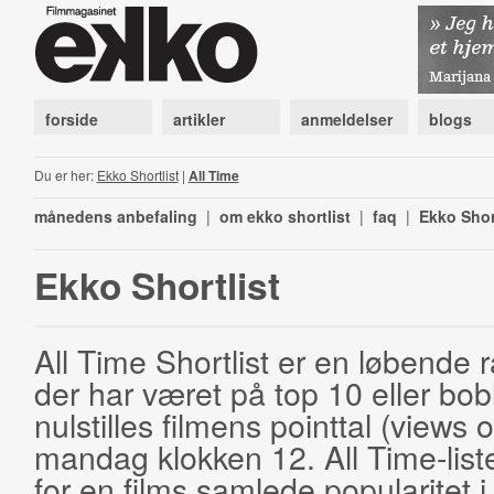
forside
artikler
anmeldelser
blogs
Du er her:
Ekko Shortlist
|
All Time
månedens anbefaling
|
om ekko shortlist
|
faq
|
Ekko Shor
Ekko Shortlist
All Time Shortlist er en løbende ra
der har været på top 10 eller bobl
nulstilles filmens pointtal (views 
mandag klokken 12. All Time-list
for en films samlede popularitet i 