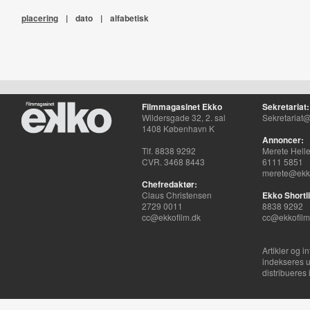
placering
|
dato
|
alfabetisk
Filmmagasinet Ekko
Sekretariat:
Wildersgade 32, 2. sal
Sekretariat@
1408 København K
Annoncer:
Tlf. 8838 9292
Merete Hell
CVR. 3468 8443
6111 5851
merete@ekko
Chefredaktør:
Claus Christensen
Ekko Shortli
2729 0011
8838 9292
cc@ekkofilm.dk
cc@ekkofilm
Artikler og i
indekseres u
distribueres