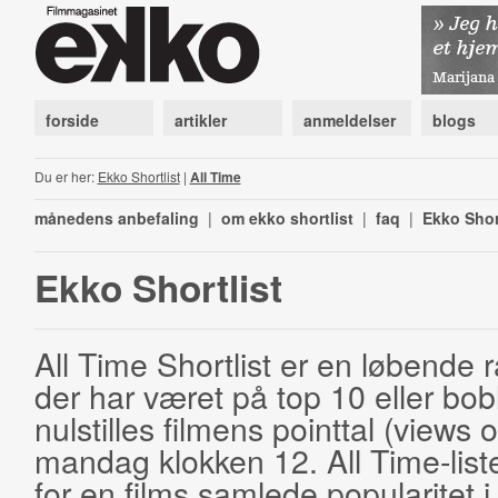
forside
artikler
anmeldelser
blogs
Du er her:
Ekko Shortlist
|
All Time
månedens anbefaling
|
om ekko shortlist
|
faq
|
Ekko Shor
Ekko Shortlist
All Time Shortlist er en løbende ra
der har været på top 10 eller bobl
nulstilles filmens pointtal (views 
mandag klokken 12. All Time-list
for en films samlede popularitet i 