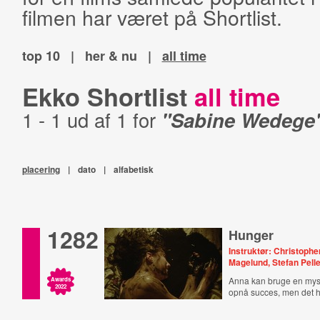
filmen har været på Shortlist.
top 10
|
her & nu
|
all time
Ekko Shortlist
all time
1 - 1 ud af 1 for
"Sabine Wedege
placering
|
dato
|
alfabetisk
1282
Hunger
Instruktør: Christoph
Magelund, Stefan Pelle
Anna kan bruge en mystis
Awards
2022
opnå succes, men det ha