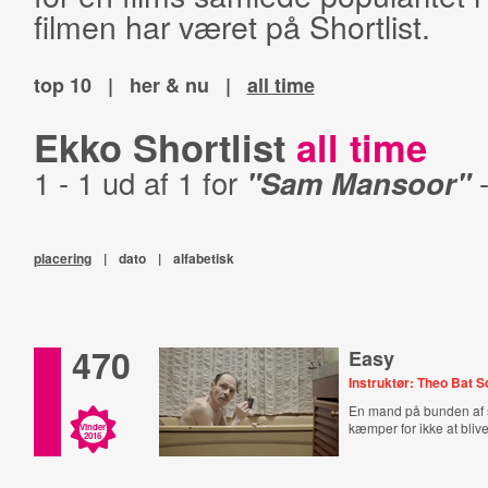
filmen har været på Shortlist.
top 10
|
her & nu
|
all time
Ekko Shortlist
all time
1 - 1 ud af 1 for
"Sam Mansoor"
placering
|
dato
|
alfabetisk
470
Easy
Instruktør: Theo Bat 
En mand på bunden af
kæmper for ikke at blive
Vinder
2016