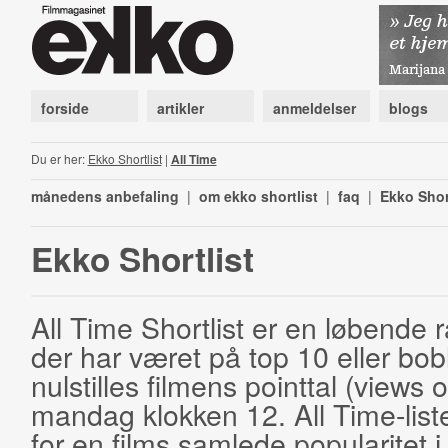
forside
artikler
anmeldelser
blogs
Du er her:
Ekko Shortlist
|
All Time
månedens anbefaling
|
om ekko shortlist
|
faq
|
Ekko Shor
Ekko Shortlist
All Time Shortlist er en løbende ra
der har været på top 10 eller bobl
nulstilles filmens pointtal (views 
mandag klokken 12. All Time-list
for en films samlede popularitet i 