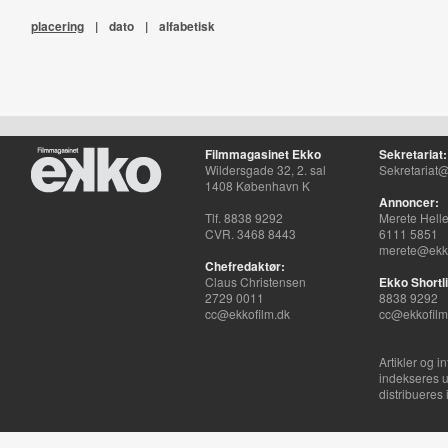
placering
|
dato
|
alfabetisk
Filmmagasinet Ekko
Sekretariat:
Wildersgade 32, 2. sal
Sekretariat@
1408 København K
Annoncer:
Tlf. 8838 9292
Merete Hell
CVR. 3468 8443
6111 5851
merete@ekko
Chefredaktør:
Claus Christensen
Ekko Shortli
2729 0011
8838 9292
cc@ekkofilm.dk
cc@ekkofilm
Artikler og i
indekseres u
distribueres