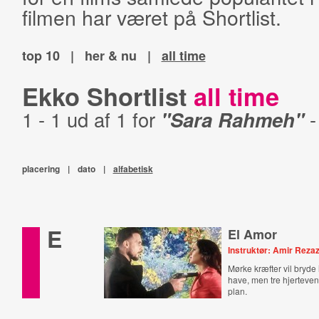
filmen har været på Shortlist.
top 10
|
her & nu
|
all time
Ekko Shortlist
all time
1 - 1 ud af 1 for
"Sara Rahmeh"
placering
|
dato
|
alfabetisk
E
El Amor
Instruktør: Amir Reza
Mørke kræfter vil bryde 
have, men tre hjerteven
plan.