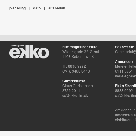
placering
|
dato
|
alfabetisk
Filmmagasinet Ekko
Sekretariat:
Wildersgade 32, 2. sal
Sekretariat@
1408 København K
Annoncer:
Tlf. 8838 9292
Merete Hell
CVR. 3468 8443
6111 5851
merete@ekko
Chefredaktør:
Claus Christensen
Ekko Shortli
2729 0011
8838 9292
cc@ekkofilm.dk
cc@ekkofilm
Artikler og i
indekseres u
distribueres