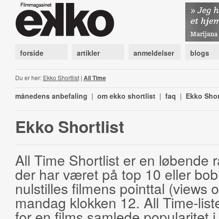
forside
artikler
anmeldelser
blogs
Du er her:
Ekko Shortlist
|
All Time
månedens anbefaling
|
om ekko shortlist
|
faq
|
Ekko Shor
Ekko Shortlist
All Time Shortlist er en løbende ra
der har været på top 10 eller bobl
nulstilles filmens pointtal (views 
mandag klokken 12. All Time-list
for en films samlede popularitet i 