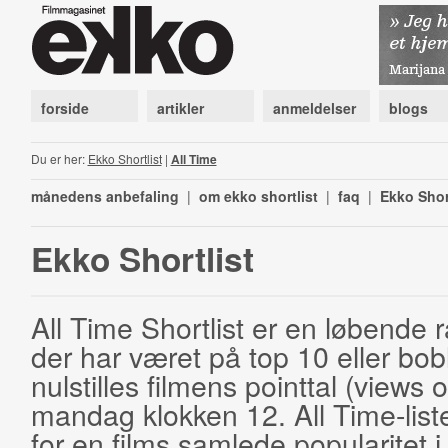
forside
artikler
anmeldelser
blogs
Du er her:
Ekko Shortlist
|
All Time
månedens anbefaling
|
om ekko shortlist
|
faq
|
Ekko Shor
Ekko Shortlist
All Time Shortlist er en løbende ra
der har været på top 10 eller bobl
nulstilles filmens pointtal (views 
mandag klokken 12. All Time-list
for en films samlede popularitet i 