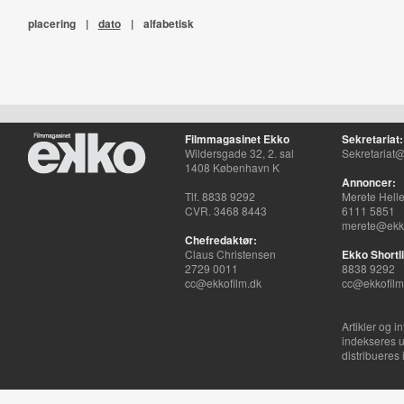
placering
|
dato
|
alfabetisk
Filmmagasinet Ekko
Sekretariat:
Wildersgade 32, 2. sal
Sekretariat@
1408 København K
Annoncer:
Tlf. 8838 9292
Merete Hell
CVR. 3468 8443
6111 5851
merete@ekko
Chefredaktør:
Claus Christensen
Ekko Shortli
2729 0011
8838 9292
cc@ekkofilm.dk
cc@ekkofilm
Artikler og i
indekseres u
distribueres