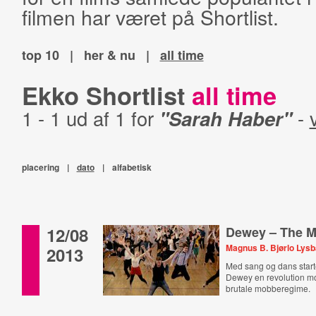
filmen har været på Shortlist.
top 10
|
her & nu
|
all time
Ekko Shortlist
all time
1 - 1 ud af 1 for
"Sarah Haber"
-
placering
|
dato
|
alfabetisk
12/08
Dewey – The M
Magnus B. Bjørlo Lys
2013
Med sang og dans start
Dewey en revolution m
brutale mobberegime.