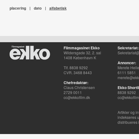
placering
|
dato
|
alfabetisk
Filmmagasinet Ekko
Sekretariat:
Wildersgade 32, 2. sal
Sekretariat@
1408 København K
Annoncer:
Tlf. 8838 9292
Merete Hell
CVR. 3468 8443
6111 5851
merete@ekko
Chefredaktør:
Claus Christensen
Ekko Shortli
2729 0011
8838 9292
cc@ekkofilm.dk
cc@ekkofilm
Artikler og i
indekseres u
distribueres