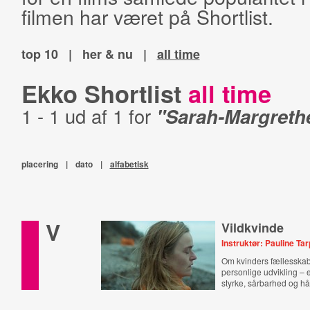
filmen har været på Shortlist.
top 10
|
her & nu
|
all time
Ekko Shortlist
all time
1 - 1 ud af 1 for
"Sarah-Margreth
placering
|
dato
|
alfabetisk
V
Vildkvinde
Instruktør: Pauline Ta
Om kvinders fællesskab
personlige udvikling –
styrke, sårbarhed og hå