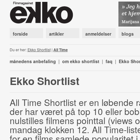
forside
artikler
anmeldelser
blogs
Du er her:
Ekko Shortlist
|
All Time
månedens anbefaling
|
om ekko shortlist
|
faq
|
Ekko Shor
Ekko Shortlist
All Time Shortlist er en løbende ra
der har været på top 10 eller bobl
nulstilles filmens pointtal (views 
mandag klokken 12. All Time-list
for en films samlede popularitet i 