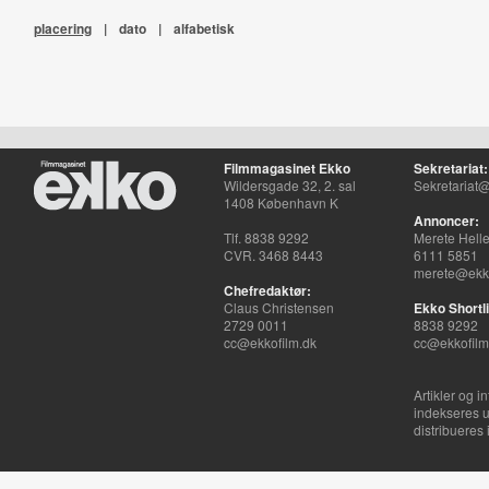
placering
|
dato
|
alfabetisk
Filmmagasinet Ekko
Sekretariat:
Wildersgade 32, 2. sal
Sekretariat@
1408 København K
Annoncer:
Tlf. 8838 9292
Merete Hell
CVR. 3468 8443
6111 5851
merete@ekko
Chefredaktør:
Claus Christensen
Ekko Shortli
2729 0011
8838 9292
cc@ekkofilm.dk
cc@ekkofilm
Artikler og i
indekseres u
distribueres