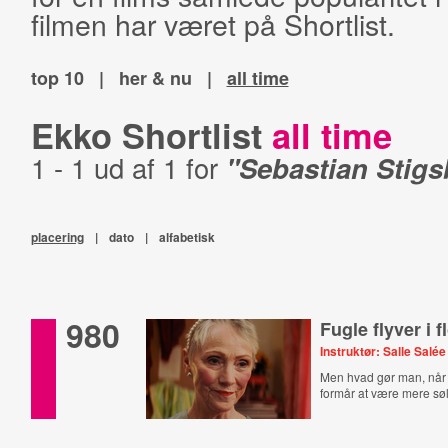
filmen har været på Shortlist.
top 10
|
her & nu
|
all time
Ekko Shortlist
all time
1 - 1 ud af 1 for
"Sebastian Stigs
placering
|
dato
|
alfabetisk
980
Fugle flyver i f
Instruktør: Salle Salée
Men hvad gør man, nå
formår at være mere sø