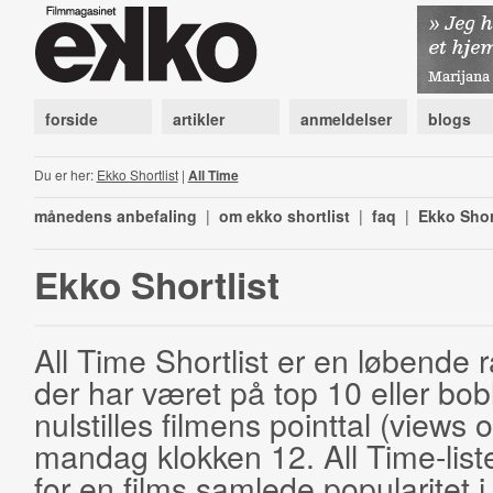
forside
artikler
anmeldelser
blogs
Du er her:
Ekko Shortlist
|
All Time
månedens anbefaling
|
om ekko shortlist
|
faq
|
Ekko Shor
Ekko Shortlist
All Time Shortlist er en løbende ra
der har været på top 10 eller bobl
nulstilles filmens pointtal (views 
mandag klokken 12. All Time-list
for en films samlede popularitet i 