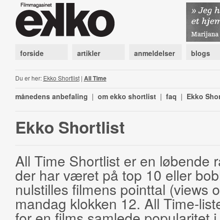
forside
artikler
anmeldelser
blogs
Du er her:
Ekko Shortlist
|
All Time
månedens anbefaling
|
om ekko shortlist
|
faq
|
Ekko Shor
Ekko Shortlist
All Time Shortlist er en løbende ra
der har været på top 10 eller bobl
nulstilles filmens pointtal (views 
mandag klokken 12. All Time-list
for en films samlede popularitet i 