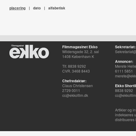
placering
|
dato
|
alfabetisk
Filmmagasinet Ekko
Sekretariat:
Wildersgade 32, 2. sal
Sekretariat@
1408 København K
Annoncer:
Tlf. 8838 9292
Merete Hell
CVR. 3468 8443
6111 5851
merete@ekko
Chefredaktør:
Claus Christensen
Ekko Shortli
2729 0011
8838 9292
cc@ekkofilm.dk
cc@ekkofilm
Artikler og i
indekseres u
distribueres