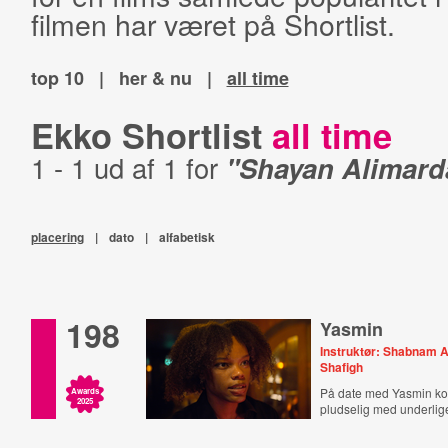
filmen har været på Shortlist.
top 10
|
her & nu
|
all time
Ekko Shortlist
all time
1 - 1 ud af 1 for
"Shayan Alimard
placering
|
dato
|
alfabetisk
198
Yasmin
Instruktør: Shabnam A
Shafigh
På date med Yasmin k
Awards
2025
pludselig med underli