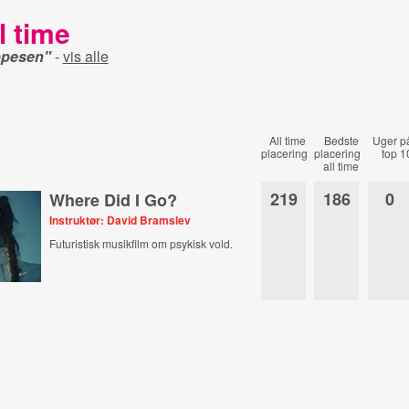
l time
ppesen"
-
vis alle
All time
Bedste
Uger p
placering
placering
top 1
all time
219
186
0
Where Did I Go?
Instruktør: David Bramslev
Futuristisk musikfilm om psykisk vold.