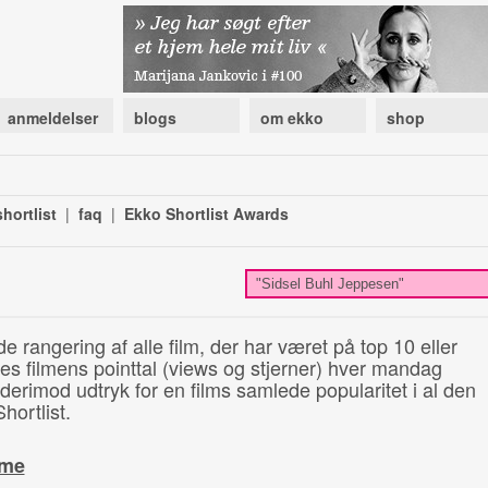
anmeldelser
blogs
om ekko
shop
hortlist
|
faq
|
Ekko Shortlist Awards
de rangering af alle film, der har været på top 10 eller
illes filmens pointtal (views og stjerner) hver mandag
 derimod udtryk for en films samlede popularitet i al den
hortlist.
ime