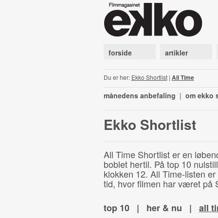
forside
artikler
Du er her:
Ekko Shortlist
|
All Time
månedens anbefaling
|
om ekko s
Ekko Shortlist
All Time Shortlist er en løben
boblet hertil. På top 10 nulst
klokken 12. All Time-listen er
tid, hvor filmen har været på S
top 10
|
her & nu
|
all t