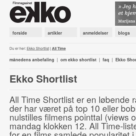
forside
artikler
anmeldelser
blogs
Du er her:
Ekko Shortlist
|
All Time
månedens anbefaling
|
om ekko shortlist
|
faq
|
Ekko Shor
Ekko Shortlist
All Time Shortlist er en løbende ra
der har været på top 10 eller bobl
nulstilles filmens pointtal (views 
mandag klokken 12. All Time-list
for en films samlede popularitet i 