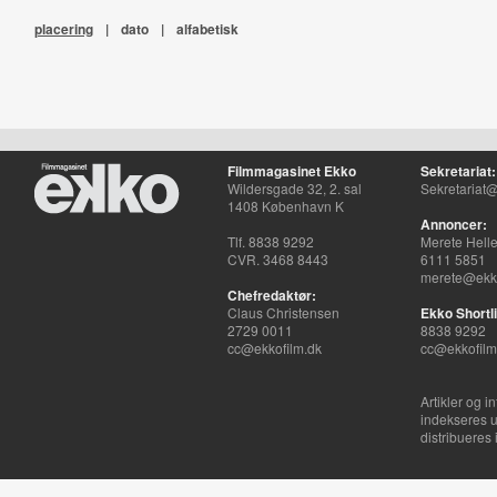
placering
|
dato
|
alfabetisk
Filmmagasinet Ekko
Sekretariat:
Wildersgade 32, 2. sal
Sekretariat@
1408 København K
Annoncer:
Tlf. 8838 9292
Merete Hell
CVR. 3468 8443
6111 5851
merete@ekko
Chefredaktør:
Claus Christensen
Ekko Shortli
2729 0011
8838 9292
cc@ekkofilm.dk
cc@ekkofilm
Artikler og i
indekseres u
distribueres