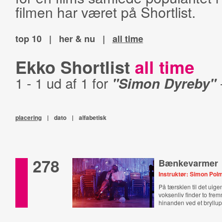
filmen har været på Shortlist.
top 10
|
her & nu
|
all time
Ekko Shortlist
all time
1 - 1 ud af 1 for
"Simon Dyreby"
placering
|
dato
|
alfabetisk
278
Bænkevarmer
Instruktør: Simon Po
På tærsklen til det uig
voksenliv finder to fr
hinanden ved et bryllup