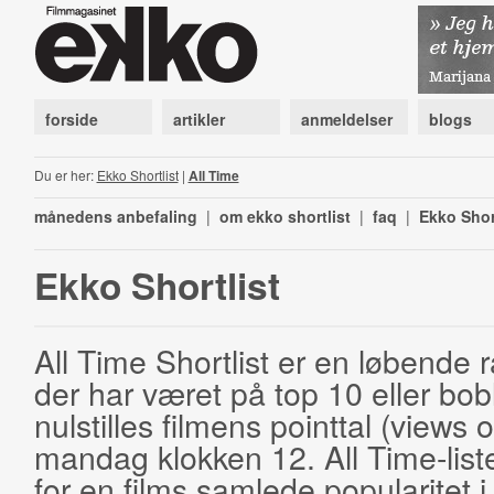
forside
artikler
anmeldelser
blogs
Du er her:
Ekko Shortlist
|
All Time
månedens anbefaling
|
om ekko shortlist
|
faq
|
Ekko Shor
Ekko Shortlist
All Time Shortlist er en løbende ra
der har været på top 10 eller bobl
nulstilles filmens pointtal (views 
mandag klokken 12. All Time-list
for en films samlede popularitet i 