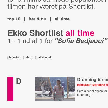
filmen har været på Shortlist.
top 10
|
her & nu
|
all time
Ekko Shortlist
all time
1 - 1 ud af 1 for
"Sofia Bedjaoui"
placering
|
dato
|
alfabetisk
D
Dronning for e
Instruktør: Marianne 
Sara øjner chancen for 
for en dag.