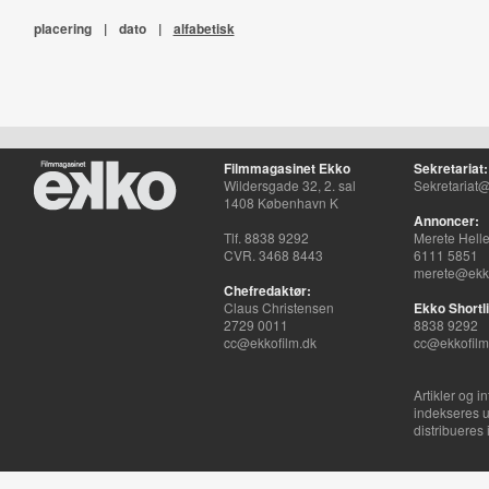
placering
|
dato
|
alfabetisk
Filmmagasinet Ekko
Sekretariat:
Wildersgade 32, 2. sal
Sekretariat@
1408 København K
Annoncer:
Tlf. 8838 9292
Merete Hell
CVR. 3468 8443
6111 5851
merete@ekko
Chefredaktør:
Claus Christensen
Ekko Shortli
2729 0011
8838 9292
cc@ekkofilm.dk
cc@ekkofilm
Artikler og i
indekseres u
distribueres