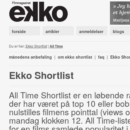
forside
artikler
anmeldelser
blogs
Du er her:
Ekko Shortlist
|
All Time
månedens anbefaling
|
om ekko shortlist
|
faq
|
Ekko Shor
Ekko Shortlist
All Time Shortlist er en løbende ra
der har været på top 10 eller bobl
nulstilles filmens pointtal (views 
mandag klokken 12. All Time-list
for en films samlede popularitet i 