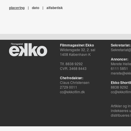
placering
|
dato
|
alfabetisk
Filmmagasinet Ekko
Sekretariat:
Wildersgade 32, 2. sal
Sekretariat@
1408 København K
Annoncer:
Tlf. 8838 9292
Merete Hell
CVR. 3468 8443
6111 5851
merete@ekko
Chefredaktør:
Claus Christensen
Ekko Shortli
2729 0011
8838 9292
cc@ekkofilm.dk
cc@ekkofilm
Artikler og i
indekseres u
distribueres