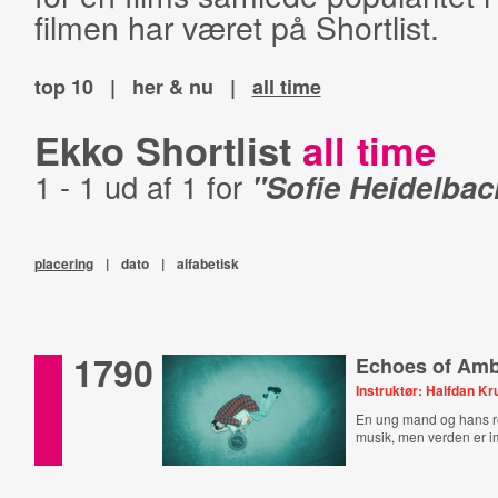
filmen har været på Shortlist.
top 10
|
her & nu
|
all time
Ekko Shortlist
all time
1 - 1 ud af 1 for
"Sofie Heidelbac
placering
|
dato
|
alfabetisk
1790
Echoes of Amb
Instruktør: Halfdan K
En ung mand og hans rot
musik, men verden er 