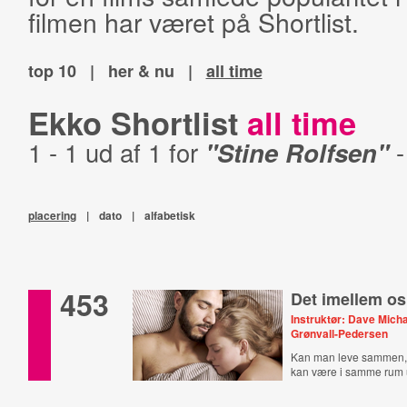
filmen har været på Shortlist.
top 10
|
her & nu
|
all time
Ekko Shortlist
all time
1 - 1 ud af 1 for
"Stine Rolfsen"
placering
|
dato
|
alfabetisk
453
Det imellem os
Instruktør: Dave Micha
Grønvall-Pedersen
Kan man leve sammen,
kan være i samme rum u
søvn?