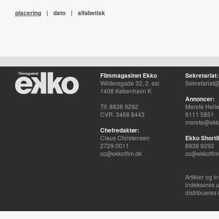
placering
|
dato
|
alfabetisk
Filmmagasinet Ekko
Sekretariat:
Wildersgade 32, 2. sal
Sekretariat@
1408 København K
Annoncer:
Tlf. 8838 9292
Merete Hell
CVR. 3468 8443
6111 5851
merete@ekko
Chefredaktør:
Claus Christensen
Ekko Shortli
2729 0011
8838 9292
cc@ekkofilm.dk
cc@ekkofilm
Artikler og i
indekseres u
distribueres