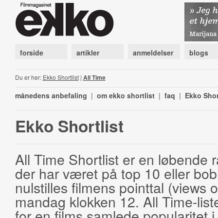
forside
artikler
anmeldelser
blogs
Du er her:
Ekko Shortlist
|
All Time
månedens anbefaling
|
om ekko shortlist
|
faq
|
Ekko Shor
Ekko Shortlist
All Time Shortlist er en løbende ra
der har været på top 10 eller bobl
nulstilles filmens pointtal (views 
mandag klokken 12. All Time-list
for en films samlede popularitet i 