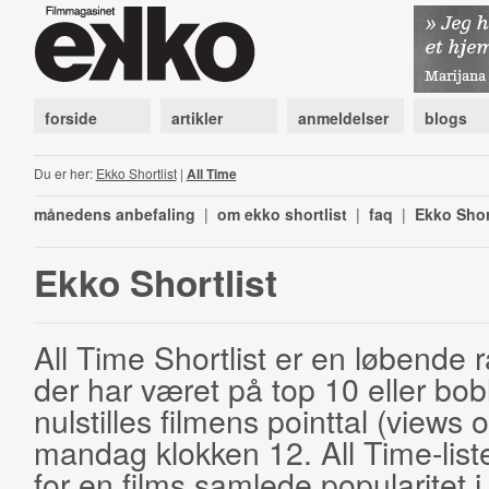
forside
artikler
anmeldelser
blogs
Du er her:
Ekko Shortlist
|
All Time
månedens anbefaling
|
om ekko shortlist
|
faq
|
Ekko Shor
Ekko Shortlist
All Time Shortlist er en løbende ra
der har været på top 10 eller bobl
nulstilles filmens pointtal (views 
mandag klokken 12. All Time-list
for en films samlede popularitet i 