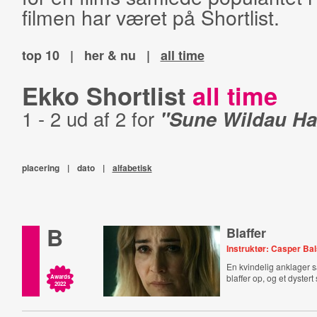
filmen har været på Shortlist.
top 10
|
her & nu
|
all time
Ekko Shortlist
all time
1 - 2 ud af 2 for
"Sune Wildau H
placering
|
dato
|
alfabetisk
B
Blaffer
Instruktør: Casper Ba
En kvindelig anklager 
blaffer op, og et dystert
Awards
2022