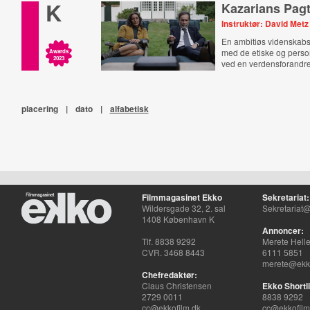
K
Kazarians Pag
Instruktør: David Metz
En ambitiøs videnska
med de etiske og pers
Awards
2023
ved en verdensforandre
placering
|
dato
|
alfabetisk
Filmmagasinet Ekko
Sekretariat:
Wildersgade 32, 2. sal
Sekretariat@
1408 København K
Annoncer:
Tlf. 8838 9292
Merete Hell
CVR. 3468 8443
6111 5851
merete@ekko
Chefredaktør:
Claus Christensen
Ekko Shortli
2729 0011
8838 9292
cc@ekkofilm.dk
cc@ekkofilm