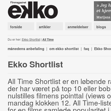
forside
artikler
anmeldelser
blogs
Du er her:
Ekko Shortlist
|
All Time
månedens anbefaling
|
om ekko shortlist
|
faq
|
Ekko Shor
Ekko Shortlist
All Time Shortlist er en løbende ra
der har været på top 10 eller bobl
nulstilles filmens pointtal (views 
mandag klokken 12. All Time-list
for en films samlede popularitet i 