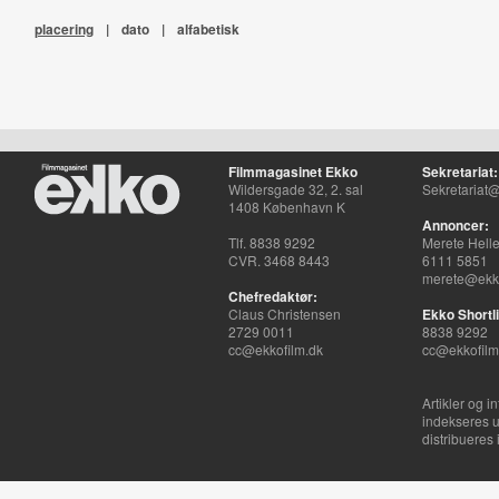
placering
|
dato
|
alfabetisk
Filmmagasinet Ekko
Sekretariat:
Wildersgade 32, 2. sal
Sekretariat@
1408 København K
Annoncer:
Tlf. 8838 9292
Merete Hell
CVR. 3468 8443
6111 5851
merete@ekko
Chefredaktør:
Claus Christensen
Ekko Shortli
2729 0011
8838 9292
cc@ekkofilm.dk
cc@ekkofilm
Artikler og i
indekseres u
distribueres