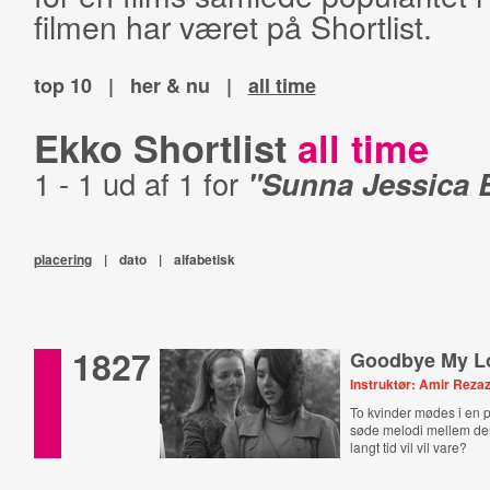
filmen har været på Shortlist.
top 10
|
her & nu
|
all time
Ekko Shortlist
all time
1 - 1 ud af 1 for
"Sunna Jessica 
placering
|
dato
|
alfabetisk
1827
Goodbye My L
Instruktør: Amir Reza
To kvinder mødes i en p
søde melodi mellem de
langt tid vil vil vare?