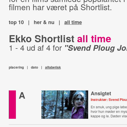
filmen har været på Shortlist.
top 10
|
her & nu
|
all time
Ekko Shortlist
all time
1 - 4 ud af 4 for
"Svend Ploug J
placering
|
dato
|
alfabetisk
A
Ansigtet
Instruktør: Svend Plo
En smuk, ung pige løber
hvor hun møder en my
kappe og le. Døden vise
ansigt.