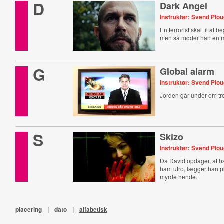
D
Dark Angel
Instruktør: Svend Plo
En terrorist skal til at 
men så møder han en m
G
Global alarm
Instruktør: Svend Plo
Jorden går under om tre
S
Skizo
Instruktør: Svend Plo
Da David opdager, at h
ham utro, lægger han p
myrde hende.
placering
|
dato
|
alfabetisk