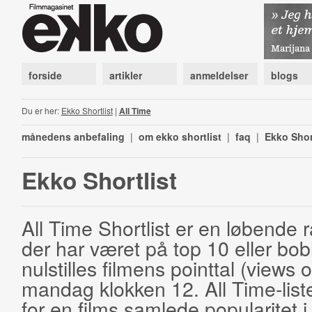
forside
artikler
anmeldelser
blogs
Du er her:
Ekko Shortlist
|
All Time
månedens anbefaling
|
om ekko shortlist
|
faq
|
Ekko Shor
Ekko Shortlist
All Time Shortlist er en løbende ra
der har været på top 10 eller bobl
nulstilles filmens pointtal (views 
mandag klokken 12. All Time-list
for en films samlede popularitet i 