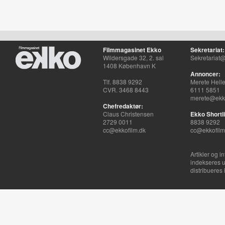
Filmmagasinet Ekko
Sekretariat:
Wildersgade 32, 2. sal
Sekretariat@
1408 København K
Annoncer:
Tlf. 8838 9292
Merete Hell
CVR. 3468 8443
6111 5851
merete@ekko
Chefredaktør:
Claus Christensen
Ekko Shortli
2729 0011
8838 9292
cc@ekkofilm.dk
cc@ekkofilm
Artikler og i
indekseres u
distribueres