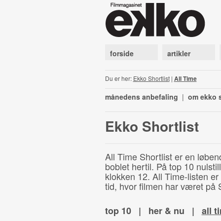
forside
artikler
Du er her:
Ekko Shortlist
|
All Time
månedens anbefaling
|
om ekko s
Ekko Shortlist
All Time Shortlist er en løben
boblet hertil. På top 10 nulst
klokken 12. All Time-listen er
tid, hvor filmen har været på S
top 10
|
her & nu
|
all t