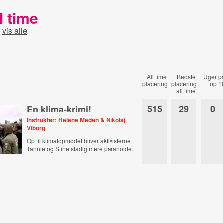
l time
-
vis alle
All time
Bedste
Uger p
placering
placering
top 1
all time
515
29
0
En klima-krimi!
Instruktør: Helene Meden & Nikolaj
Viborg
Op til klimatopmødet bliver aktivisterne
Tannie og Stine stadig mere paranoide.