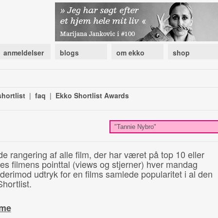
anmeldelser
blogs
om ekko
shop
hortlist
|
faq
|
Ekko Shortlist Awards
de rangering af alle film, der har været på top 10 eller
illes filmens pointtal (views og stjerner) hver mandag
 derimod udtryk for en films samlede popularitet i al den
hortlist.
ime