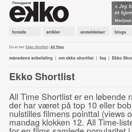
forside
artikler
anmeldelser
blogs
Du er her:
Ekko Shortlist
|
All Time
månedens anbefaling
|
om ekko shortlist
|
faq
|
Ekko Shor
Ekko Shortlist
All Time Shortlist er en løbende ra
der har været på top 10 eller bobl
nulstilles filmens pointtal (views 
mandag klokken 12. All Time-list
for en films samlede popularitet i 