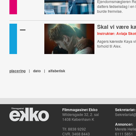
Ejendomsmægleren Ren
datters fødselsdag i en 
burde fremvise.
–
Skal vi være k
Instruktør: Aviaja Sko
Asgers kæreste Kaya vi
forhold til Alex.
placering
|
dato
|
alfabetisk
Filmmagasinet Ekko
Sekretariat:
Wildersgade 32, 2. sal
Sekretariat@
1408 København K
Annoncer:
Tlf. 8838 9292
Merete Hell
CVR. 3468 8443
6111 5851