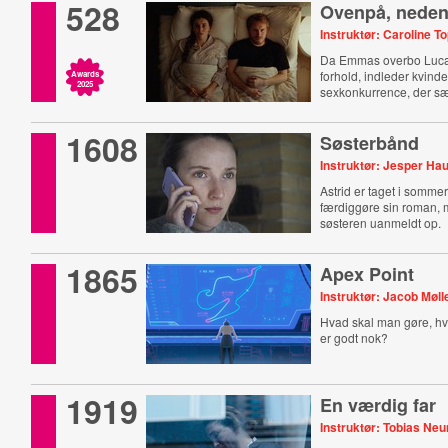
528
Ovenpå, nede
Instruktør: Caroline 
Da Emmas overbo Luca 
forhold, indleder kvind
Awards
2025
sexkonkurrence, der s
forhold på spil.
1608
Søsterbånd
Instruktør: Jesper Ha
Astrid er taget i sommer
færdiggøre sin roman,
søsteren uanmeldt op.
1865
Apex Point
Instruktør: Jacob Møll
Hvad skal man gøre, hvi
er godt nok?
1919
En værdig far
Instruktør: Tobias N