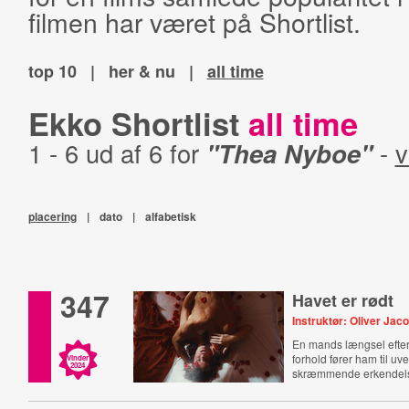
filmen har været på Shortlist.
top 10
|
her & nu
|
all time
Ekko Shortlist
all time
1 - 6 ud af 6 for
"Thea Nyboe"
-
v
placering
|
dato
|
alfabetisk
347
Havet er rødt
Instruktør: Oliver Jac
En mands længsel efter e
forhold fører ham til uv
Vinder
2024
skræmmende erkendel