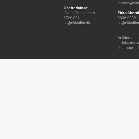
merete@ekko
Chefredaktør:
Claus Christensen
Ekko Shortli
2729 0011
8838 9292
cc@ekkofilm.dk
cc@ekkofilm
Artikler og i
indekseres u
distribueres