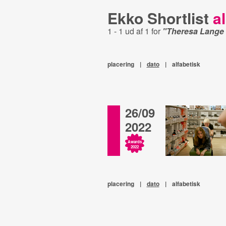
Ekko Shortlist
al
1 - 1 ud af 1 for
"Theresa Lange
placering
|
dato
|
alfabetisk
26/09
2022
Awards
2022
placering
|
dato
|
alfabetisk