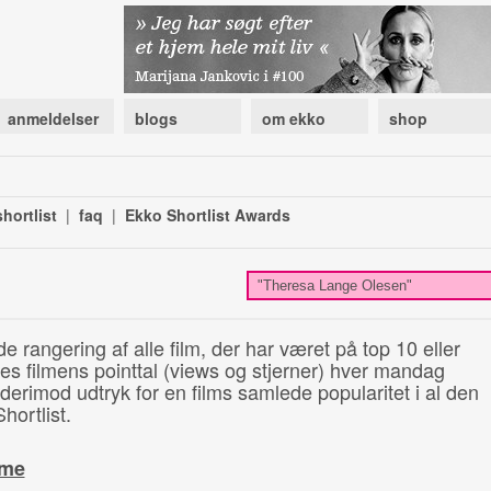
anmeldelser
blogs
om ekko
shop
hortlist
|
faq
|
Ekko Shortlist Awards
de rangering af alle film, der har været på top 10 eller
illes filmens pointtal (views og stjerner) hver mandag
 derimod udtryk for en films samlede popularitet i al den
hortlist.
ime