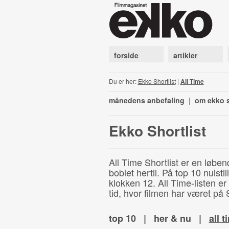
forside
artikler
Du er her:
Ekko Shortlist
|
All Time
månedens anbefaling
|
om ekko s
Ekko Shortlist
All Time Shortlist er en løben
boblet hertil. På top 10 nulst
klokken 12. All Time-listen er
tid, hvor filmen har været på S
top 10
|
her & nu
|
all t