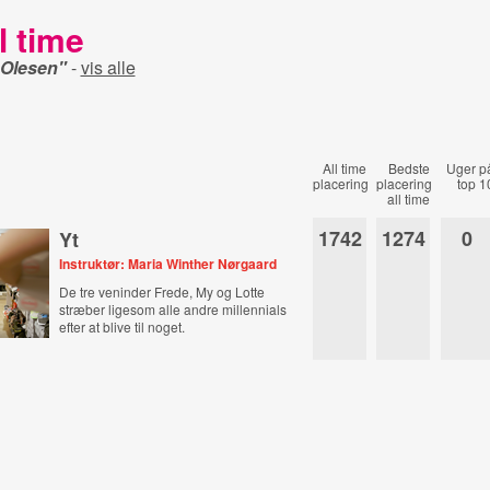
l time
 Olesen"
-
vis alle
All time
Bedste
Uger p
placering
placering
top 1
all time
1742
1274
0
Yt
Instruktør: Maria Winther Nørgaard
De tre veninder Frede, My og Lotte
stræber ligesom alle andre millennials
efter at blive til noget.