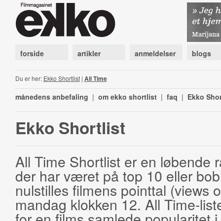
forside
artikler
anmeldelser
blogs
Du er her:
Ekko Shortlist
|
All Time
månedens anbefaling
|
om ekko shortlist
|
faq
|
Ekko Shor
Ekko Shortlist
All Time Shortlist er en løbende ra
der har været på top 10 eller bobl
nulstilles filmens pointtal (views 
mandag klokken 12. All Time-list
for en films samlede popularitet i 