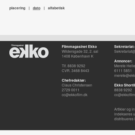
placering
|
dato
|
alfabetisk
Filmmagasinet Ekko
Sekretariat:
Wildersgade 32, 2. sal
Sekretariat@
1408 København K
Annoncer:
Tlf. 8838 9292
Merete Hell
CVR. 3468 8443
6111 5851
merete@ekko
Chefredaktør:
Claus Christensen
Ekko Shortli
2729 0011
8838 9292
cc@ekkofilm.dk
cc@ekkofilm
Artikler og i
indekseres u
distribueres