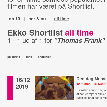
filmen har været på Shortlist.
top 10
|
her & nu
|
all time
Ekko Shortlist
all time
1 - 1 ud af 1 for
"Thomas Frank"
placering
|
dato
|
alfabetisk
16/12
Den dag Messi
Instruktør: Bilal Nasir
2019
Da Astrids hund dør, for
at han er rejst til himle
rumskib for at hente Mes