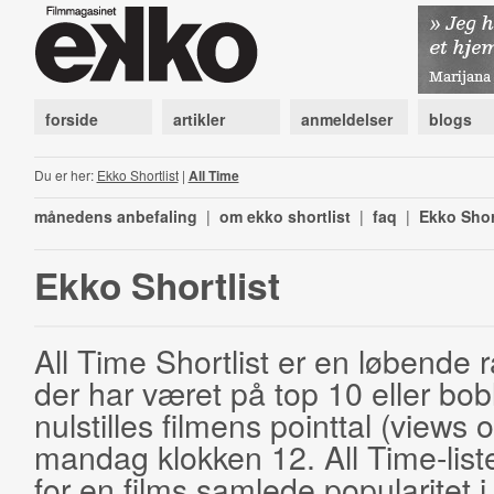
forside
artikler
anmeldelser
blogs
Du er her:
Ekko Shortlist
|
All Time
månedens anbefaling
|
om ekko shortlist
|
faq
|
Ekko Shor
Ekko Shortlist
All Time Shortlist er en løbende ra
der har været på top 10 eller bobl
nulstilles filmens pointtal (views 
mandag klokken 12. All Time-list
for en films samlede popularitet i 