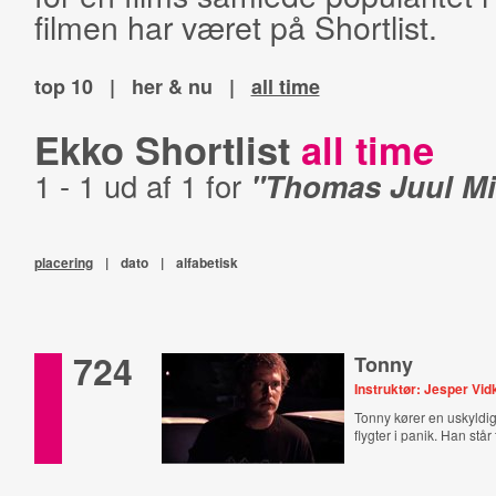
filmen har været på Shortlist.
top 10
|
her & nu
|
all time
Ekko Shortlist
all time
1 - 1 ud af 1 for
"Thomas Juul Mi
placering
|
dato
|
alfabetisk
724
Tonny
Instruktør: Jesper V
Tonny kører en uskyldi
flygter i panik. Han står t