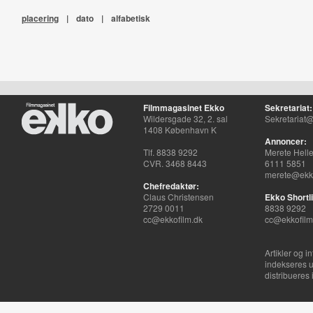
placering
|
dato
|
alfabetisk
Filmmagasinet Ekko
Sekretariat:
Wildersgade 32, 2. sal
Sekretariat@
1408 København K
Annoncer:
Tlf. 8838 9292
Merete Hell
CVR. 3468 8443
6111 5851
merete@ekko
Chefredaktør:
Claus Christensen
Ekko Shortli
2729 0011
8838 9292
cc@ekkofilm.dk
cc@ekkofilm
Artikler og i
indekseres u
distribueres