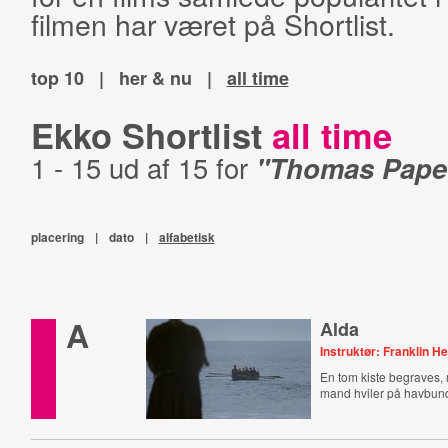
filmen har været på Shortlist.
top 10
|
her & nu
|
all time
Ekko Shortlist
all time
1 - 15 ud af 15 for
"Thomas Pape
placering
|
dato
|
alfabetisk
A
Alda
Instruktør: Franklin H
En tom kiste begraves,
mand hviler på havbun