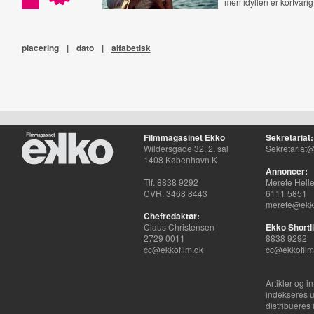
men idyllen er kortvarig
placering
|
dato
|
alfabetisk
Filmmagasinet Ekko
Sekretariat:
Wildersgade 32, 2. sal
Sekretariat@
1408 København K
Annoncer:
Tlf. 8838 9292
Merete Hell
CVR. 3468 8443
6111 5851
merete@ekko
Chefredaktør:
Claus Christensen
Ekko Shortli
2729 0011
8838 9292
cc@ekkofilm.dk
cc@ekkofilm
Artikler og i
indekseres u
distribueres