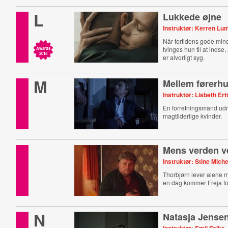
L
Lukkede øjne
Instruktør: Kerren Lu
Når fortidens gode mind
tvinges hun til at inds
Awards
2015
er alvorligt syg.
M
Mellem førerh
Instruktør: Lisbeth Er
En forretningsmand udn
magtliderlige kvinder.
Mens verden v
Instruktør: Stine Mich
Thorbjørn lever alene 
en dag kommer Freja fo
N
Natasja Jense