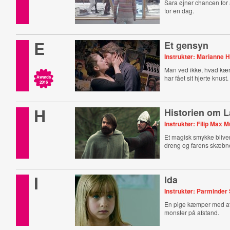
Sara øjner chancen for 
for en dag.
E
Et gensyn
Instruktør: Marianne 
Man ved ikke, hvad kær
har fået sit hjerte knust.
Awards
2016
H
Historien om L
Instruktør: Filip Max M
Et magisk smykke blive
dreng og farens skæbn
I
Ida
Instruktør: Parminder
En pige kæmper med at
monster på afstand.