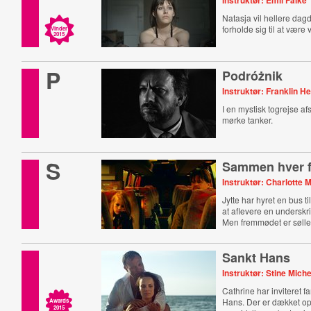
Instruktør: Emil Falke
Natasja vil hellere da
forholde sig til at være
Vinder
2015
P
Podróżnik
Instruktør: Franklin H
I en mystisk togrejse af
mørke tanker.
S
Sammen hver f
Instruktør: Charlotte
Jytte har hyret en bus t
at aflevere en underskr
Men fremmødet er sølle
Sankt Hans
Instruktør: Stine Mich
Cathrine har inviteret fa
Hans. Der er dækket op 
Awards
2015