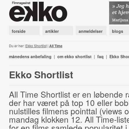
forside
artikler
anmeldelser
blogs
Du er her:
Ekko Shortlist
|
All Time
månedens anbefaling
|
om ekko shortlist
|
faq
|
Ekko Shor
Ekko Shortlist
All Time Shortlist er en løbende ra
der har været på top 10 eller bobl
nulstilles filmens pointtal (views 
mandag klokken 12. All Time-list
for en films samlede popularitet i 