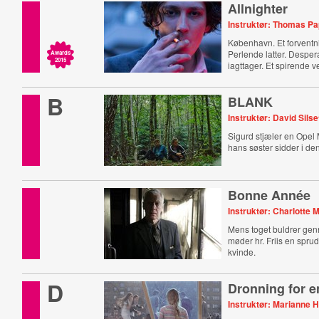
Allnighter
Instruktør: Thomas P
København. Et forventn
Perlende latter. Desper
Awards
2015
iagttager. Et spirende 
B
BLANK
Instruktør: David Silse
Sigurd stjæler en Opel
hans søster sidder i de
Bonne Année
Instruktør: Charlotte
Mens toget buldrer gen
møder hr. Friis en spru
kvinde.
D
Dronning for e
Instruktør: Marianne 