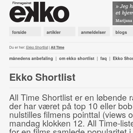
forside
artikler
anmeldelser
blogs
Du er her:
Ekko Shortlist
|
All Time
månedens anbefaling
|
om ekko shortlist
|
faq
|
Ekko Shor
Ekko Shortlist
All Time Shortlist er en løbende ra
der har været på top 10 eller bobl
nulstilles filmens pointtal (views 
mandag klokken 12. All Time-list
for en films samlede popularitet i 