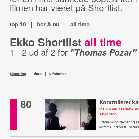
filmen har været på Shortlist.
top 10
|
her & nu
|
all time
Ekko Shortlist
all time
1 - 2 ud af 2 for
"Thomas Pozar"
placering
|
dato
|
alfabetisk
80
Kontrolleret k
Instruktør: Frederik K
Andersen
Frederik optræder og k
komme ind på Kunstak