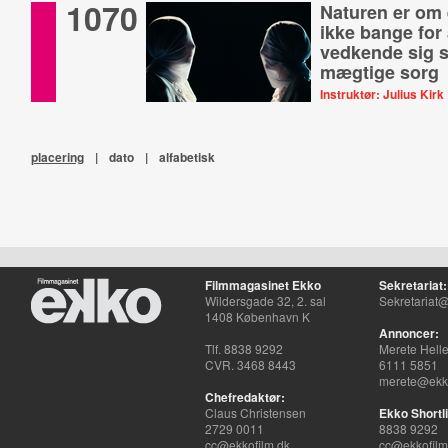
1070
Naturen er om 
ikke bange for 
vedkende sig s
mægtige sorg
Instruktør: Julius Kirk
Når ulykkelig kærlighed 
afmagt.
placering
|
dato
|
alfabetisk
Filmmagasinet Ekko
Sekretariat:
Wildersgade 32, 2. sal
Sekretariat@
1408 København K
Annoncer:
Tlf. 8838 9292
Merete Hell
CVR. 3468 8443
6111 5851
merete@ekko
Chefredaktør:
Claus Christensen
Ekko Shortli
2729 0011
8838 9292
cc@ekkofilm.dk
cc@ekkofilm