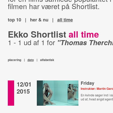
filmen har været på Shortlist.
top 10
|
her & nu
|
all time
Ekko Shortlist
all time
1 - 1 ud af 1 for
"Thomas Therchi
placering
|
dato
|
alfabetisk
12/01
Friday
Instruktør: Martin Gar
2015
En kvinde søger ind i si
ud af, hvad angst egentl