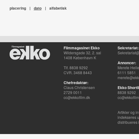
placering
|
dato
|
alfabetisk
Filmmagasinet Ekko
Sekretariat:
Wildersgade 32, 2. sal
Sekretariat@
1408 København K
Annoncer:
Tlf. 8838 9292
Merete Hell
CVR. 3468 8443
6111 5851
merete@ekko
Chefredaktør:
Claus Christensen
Ekko Shortli
2729 0011
8838 9292
cc@ekkofilm.dk
cc@ekkofilm
Artikler og i
indekseres u
distribueres