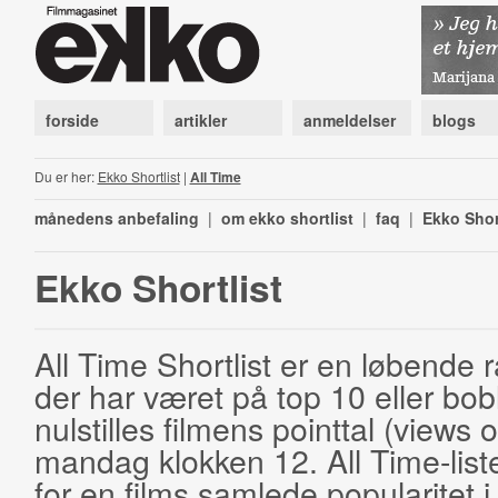
forside
artikler
anmeldelser
blogs
Du er her:
Ekko Shortlist
|
All Time
månedens anbefaling
|
om ekko shortlist
|
faq
|
Ekko Shor
Ekko Shortlist
All Time Shortlist er en løbende ra
der har været på top 10 eller bobl
nulstilles filmens pointtal (views 
mandag klokken 12. All Time-list
for en films samlede popularitet i 