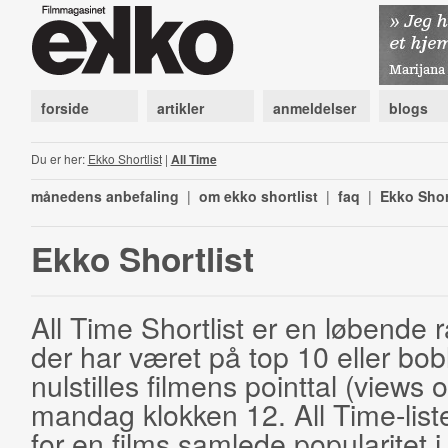
forside
artikler
anmeldelser
blogs
Du er her:
Ekko Shortlist
|
All Time
månedens anbefaling
|
om ekko shortlist
|
faq
|
Ekko Shor
Ekko Shortlist
All Time Shortlist er en løbende ra
der har været på top 10 eller bobl
nulstilles filmens pointtal (views 
mandag klokken 12. All Time-list
for en films samlede popularitet i 