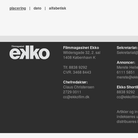
placering
|
dato
|
alfabetisk
Filmmagasinet Ekko
Sekretariat:
Wildersgade 32, 2. sal
Sekretariat@
1408 København K
Annoncer:
Tlf. 8838 9292
Merete Hell
CVR. 3468 8443
6111 5851
merete@ekko
Chefredaktør:
Claus Christensen
Ekko Shortli
2729 0011
8838 9292
cc@ekkofilm.dk
cc@ekkofilm
Artikler og i
indekseres u
distribueres