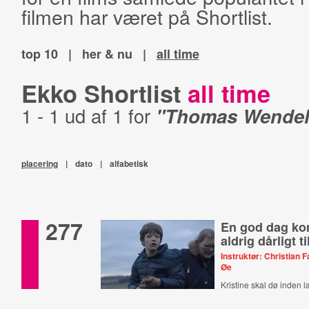
filmen har været på Shortlist.
top 10
|
her & nu
|
all time
Ekko Shortlist
all time
1 - 1 ud af 1 for
"Thomas Wendel
placering
|
dato
|
alfabetisk
277
En god dag k
aldrig dårligt t
Instruktør: Christian 
Øe
Kristine skal dø inden 