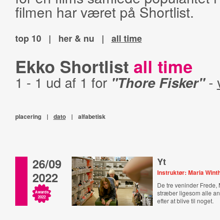
filmen har været på Shortlist.
top 10
|
her & nu
|
all time
Ekko Shortlist
all time
1 - 1 ud af 1 for
"Thore Fisker"
-
placering
|
dato
|
alfabetisk
26/09
Yt
Instruktør: Maria Win
2022
De tre veninder Frede, 
stræber ligesom alle an
Awards
2022
efter at blive til noget.