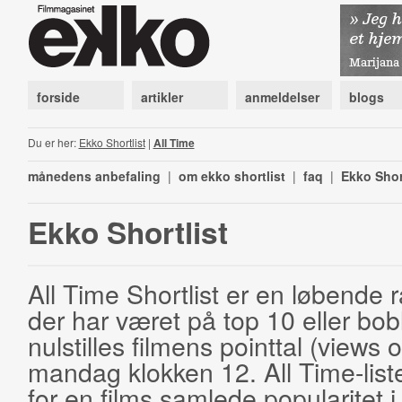
forside
artikler
anmeldelser
blogs
Du er her:
Ekko Shortlist
|
All Time
månedens anbefaling
|
om ekko shortlist
|
faq
|
Ekko Shor
Ekko Shortlist
All Time Shortlist er en løbende ra
der har været på top 10 eller bobl
nulstilles filmens pointtal (views 
mandag klokken 12. All Time-list
for en films samlede popularitet i 