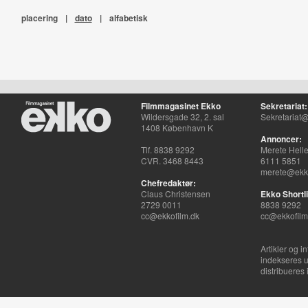
placering
|
dato
|
alfabetisk
Filmmagasinet Ekko
Sekretariat:
Wildersgade 32, 2. sal
Sekretariat@
1408 København K
Annoncer:
Tlf. 8838 9292
Merete Hell
CVR. 3468 8443
6111 5851
merete@ekko
Chefredaktør:
Claus Christensen
Ekko Shortli
2729 0011
8838 9292
cc@ekkofilm.dk
cc@ekkofilm
Artikler og i
indekseres u
distribueres