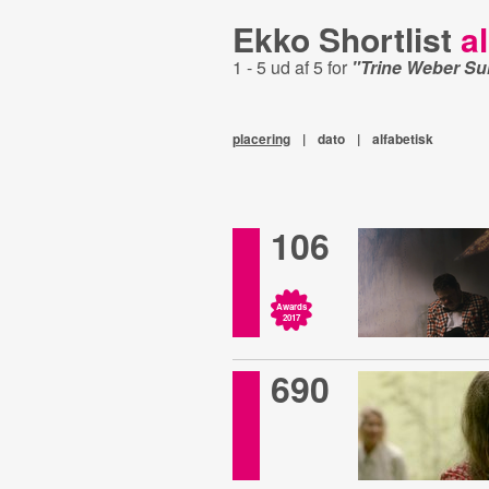
Ekko Shortlist
al
1 - 5 ud af 5 for
"Trine Weber Su
placering
|
dato
|
alfabetisk
106
Awards
2017
690