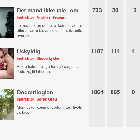
733
30
13
Det mand ikke taler om
Instruktør: Andrias Høgenni
To mænd kæmper for at komme videre
efter at være blevet udsat for seksuelle
overfald.
1107
114
4
Uskyldig
Instruktør: Simon Lykke
En dødsdømt fange har syv dage til at
finde vej til friheden.
1864
865
0
Dødstrilogien
Instruktør: Søren Grau
Mennesker kommer døden nær i livets
tre faser.