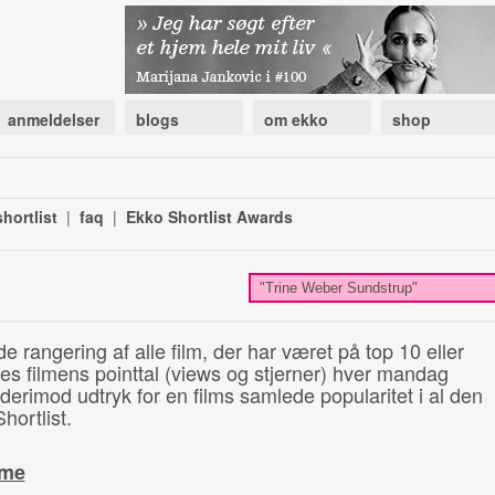
anmeldelser
blogs
om ekko
shop
hortlist
|
faq
|
Ekko Shortlist Awards
de rangering af alle film, der har været på top 10 eller
illes filmens pointtal (views og stjerner) hver mandag
 derimod udtryk for en films samlede popularitet i al den
hortlist.
ime