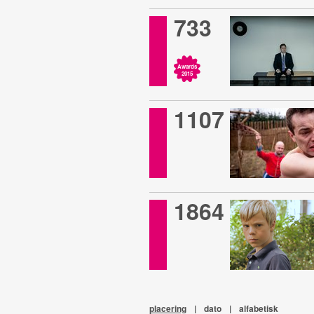
733
Awards
2015
1107
1864
placering
|
dato
|
alfabetisk