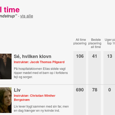
l time
ndstrup"
-
vis alle
All time
Bedste
Uger p
placering
placering
top 1
all time
106
41
13
Sé, hvilken klovn
Instruktør: Jacob Thomas Pilgaard
På hospitalsklovnen Elias sidste vagt
ripper mødet med et barn op i fortidens
fejl og sorger.
690
78
0
Liv
Instruktør: Christian Winther
Bergstrøm
Liv lever trygt sammen med sin far, men
en dag trænger en ny kvinde ind.