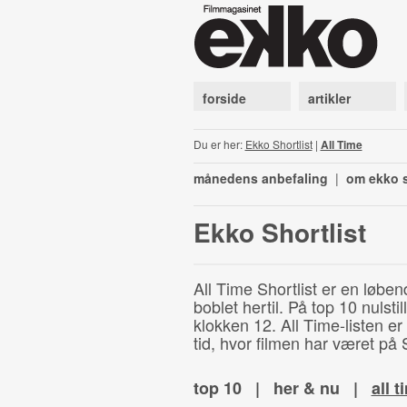
forside
artikler
Du er her:
Ekko Shortlist
|
All Time
månedens anbefaling
|
om ekko s
Ekko Shortlist
All Time Shortlist er en løben
boblet hertil. På top 10 nulst
klokken 12. All Time-listen er
tid, hvor filmen har været på S
top 10
|
her & nu
|
all t