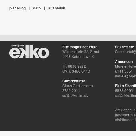
placering
|
dato
|
alfabetisk
Filmmagasinet Ekko
Sekretariat:
Wildersgade 32, 2. sal
Sekretariat@
1408 København K
Annoncer:
Tlf. 8838 9292
Merete Hell
CVR. 3468 8443
6111 5851
merete@ekko
Chefredaktør:
Claus Christensen
Ekko Shortli
2729 0011
8838 9292
cc@ekkofilm.dk
cc@ekkofilm
Artikler og i
indekseres u
distribueres