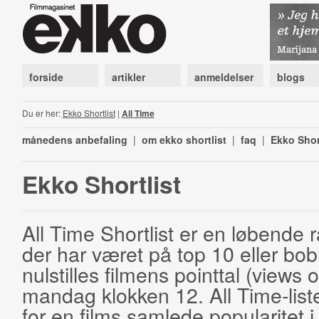
forside
artikler
anmeldelser
blogs
Du er her:
Ekko Shortlist
|
All Time
månedens anbefaling
|
om ekko shortlist
|
faq
|
Ekko Shor
Ekko Shortlist
All Time Shortlist er en løbende ra
der har været på top 10 eller bobl
nulstilles filmens pointtal (views 
mandag klokken 12. All Time-list
for en films samlede popularitet i 