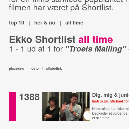
filmen har været på Shortlist.
top 10
|
her & nu
|
all time
Ekko Shortlist
all time
1 - 1 ud af 1 for
"Troels Malling"
placering
|
dato
|
alfabetisk
1388
Dig, mig & juni
Instruktør: Michael To
Narcissister har ikke ret
Det kaster et vordende 
et dilemma.