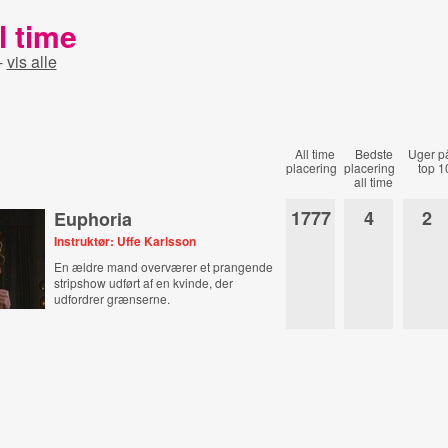
l time
-
vis alle
All time
Bedste
Uger p
placering
placering
top 1
all time
1777
4
2
Euphoria
Instruktør: Uffe Karlsson
En ældre mand overværer et prangende
stripshow udført af en kvinde, der
udfordrer grænserne.