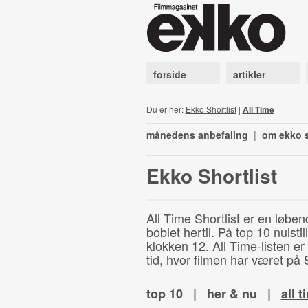
forside
artikler
Du er her:
Ekko Shortlist
|
All Time
månedens anbefaling
|
om ekko s
Ekko Shortlist
All Time Shortlist er en løben
boblet hertil. På top 10 nulst
klokken 12. All Time-listen er
tid, hvor filmen har været på S
top 10
|
her & nu
|
all t