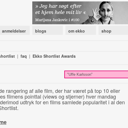
anmeldelser
blogs
om ekko
shop
hortlist
|
faq
|
Ekko Shortlist Awards
de rangering af alle film, der har været på top 10 eller
illes filmens pointtal (views og stjerner) hver mandag
 derimod udtryk for en films samlede popularitet i al den
hortlist.
ime