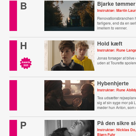
B
Bjarke tømmer
Instruktør: Martin Laur
Renovationsbranchen h
farligere, end da en s
imellem to venner.
H
Hold kæft
Instruktør: Rune Lang
Jonas forsøger at blive 
uden at Tourette spoler
Awards
2025
Hybenhjerte
Instruktør: Rune Abil
Tea udsætter rejseplane
sig af sin syge mor på
møder hun Anton, som o
P
På den sikre s
Instruktør: Nicklas Do,
Bjørn Fuhr