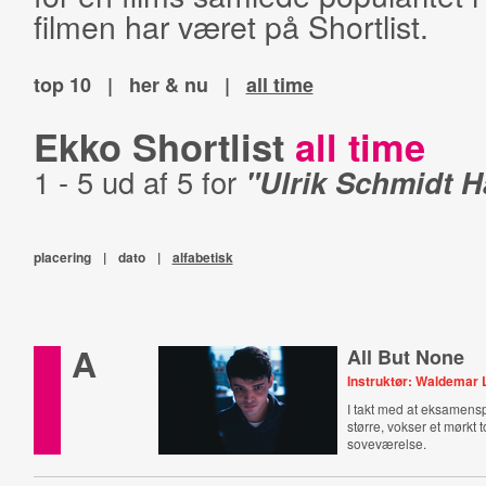
filmen har været på Shortlist.
top 10
|
her & nu
|
all time
Ekko Shortlist
all time
1 - 5 ud af 5 for
"Ulrik Schmidt 
placering
|
dato
|
alfabetisk
A
All But None
Instruktør: Waldemar
I takt med at eksamensp
større, vokser et mørkt
soveværelse.