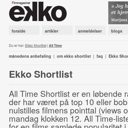
forside
artikler
anmeldelser
blogs
Du er her:
Ekko Shortlist
|
All Time
månedens anbefaling
|
om ekko shortlist
|
faq
|
Ekko Shor
Ekko Shortlist
All Time Shortlist er en løbende ra
der har været på top 10 eller bobl
nulstilles filmens pointtal (views 
mandag klokken 12. All Time-list
for en films samlede popularitet i 