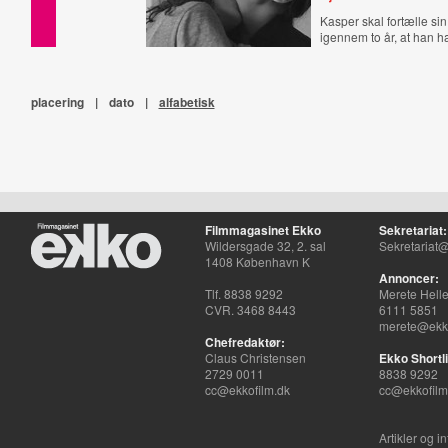
Kasper skal fortælle si
igennem to år, at han h
placering
|
dato
|
alfabetisk
Filmmagasinet Ekko
Sekretariat:
Wildersgade 32, 2. sal
Sekretariat@
1408 København K
Annoncer:
Tlf. 8838 9292
Merete Hell
CVR. 3468 8443
6111 5851
merete@ekko
Chefredaktør:
Claus Christensen
Ekko Shortli
2729 0011
8838 9292
cc@ekkofilm.dk
cc@ekkofilm
Artikler og i