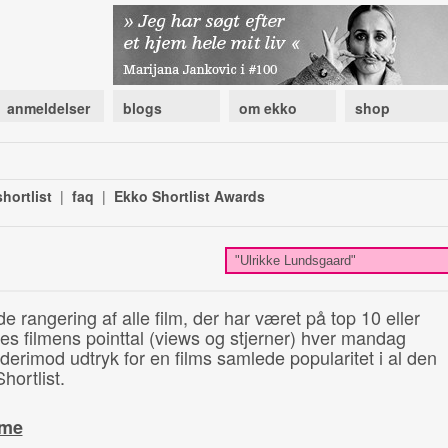
anmeldelser
blogs
om ekko
shop
hortlist
|
faq
|
Ekko Shortlist Awards
de rangering af alle film, der har været på top 10 eller
illes filmens pointtal (views og stjerner) hver mandag
 derimod udtryk for en films samlede popularitet i al den
hortlist.
ime