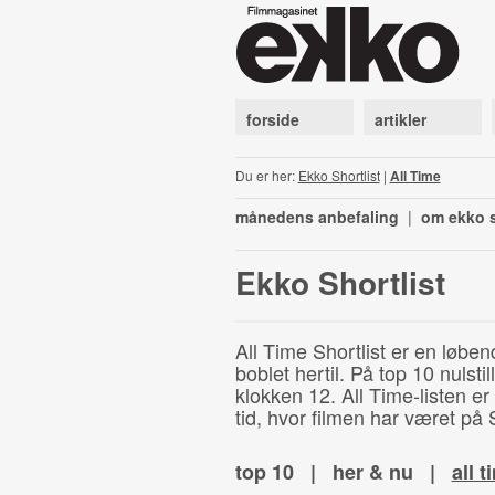
forside
artikler
Du er her:
Ekko Shortlist
|
All Time
månedens anbefaling
|
om ekko s
Ekko Shortlist
All Time Shortlist er en løben
boblet hertil. På top 10 nulst
klokken 12. All Time-listen er
tid, hvor filmen har været på S
top 10
|
her & nu
|
all t