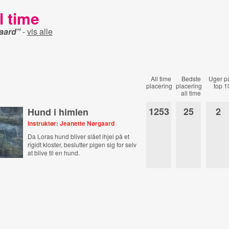
l time
aard"
-
vis alle
All time
Bedste
Uger p
placering
placering
top 1
all time
1253
25
2
Hund i himlen
Instruktør: Jeanette Nørgaard
Da Loras hund bliver slået ihjel på et
rigidt kloster, beslutter pigen sig for selv
at blive til en hund.