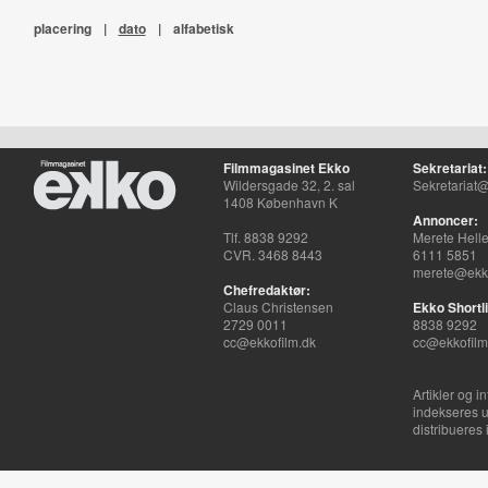
placering
|
dato
|
alfabetisk
Filmmagasinet Ekko
Sekretariat:
Wildersgade 32, 2. sal
Sekretariat@
1408 København K
Annoncer:
Tlf. 8838 9292
Merete Hell
CVR. 3468 8443
6111 5851
merete@ekko
Chefredaktør:
Claus Christensen
Ekko Shortli
2729 0011
8838 9292
cc@ekkofilm.dk
cc@ekkofilm
Artikler og i
indekseres u
distribueres