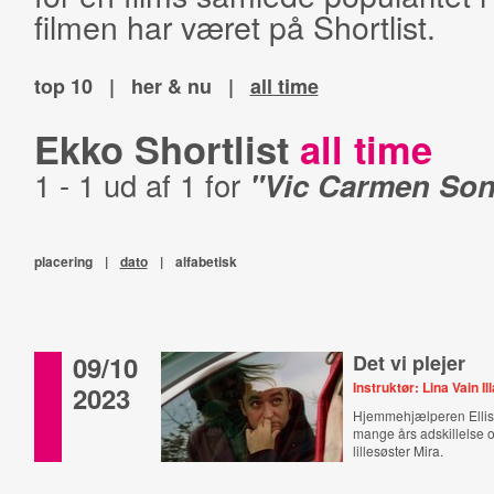
filmen har været på Shortlist.
top 10
|
her & nu
|
all time
Ekko Shortlist
all time
1 - 1 ud af 1 for
"Vic Carmen So
placering
|
dato
|
alfabetisk
09/10
Det vi plejer
Instruktør: Lina Vain Ill
2023
Hjemmehjælperen Ellis b
mange års adskillelse o
lillesøster Mira.