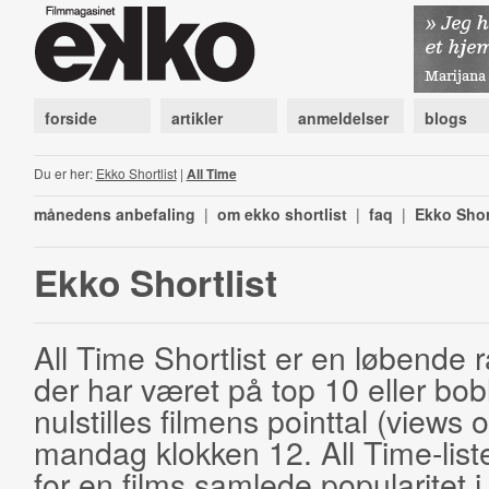
forside
artikler
anmeldelser
blogs
Du er her:
Ekko Shortlist
|
All Time
månedens anbefaling
|
om ekko shortlist
|
faq
|
Ekko Shor
Ekko Shortlist
All Time Shortlist er en løbende ra
der har været på top 10 eller bobl
nulstilles filmens pointtal (views 
mandag klokken 12. All Time-list
for en films samlede popularitet i 