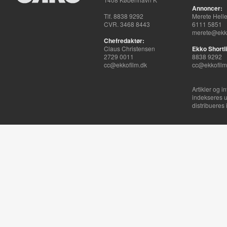
Annoncer:
Tlf. 8838 9292
Merete Hell
CVR. 3468 8443
6111 5851
merete@ekko
Chefredaktør:
Claus Christensen
Ekko Shortli
2729 0011
8838 9292
cc@ekkofilm.dk
cc@ekkofilm
Artikler og i
indekseres u
distribueres