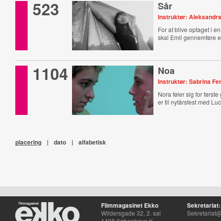
523
Sår
Instruktør: Aleksandr
For at blive optaget i 
skal Emil gennemføre en
1104
Noa
Instruktør: Sabrina F
Nora føler sig for først
er til nytårsfest med Lu
placering
|
dato
|
alfabetisk
Filmmagasinet Ekko
Sekretariat:
Wildersgade 32, 2. sal
Sekretariat@
1408 København K