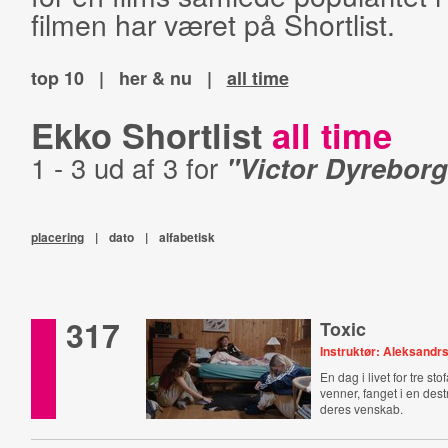
filmen har været på Shortlist.
top 10
|
her & nu
|
all time
Ekko Shortlist
all time
1 - 3 ud af 3 for
"Victor Dyreborg
placering
|
dato
|
alfabetisk
317
Toxic
Instruktør: Aleksandr
En dag i livet for tre s
venner, fanget i en dest
deres venskab.