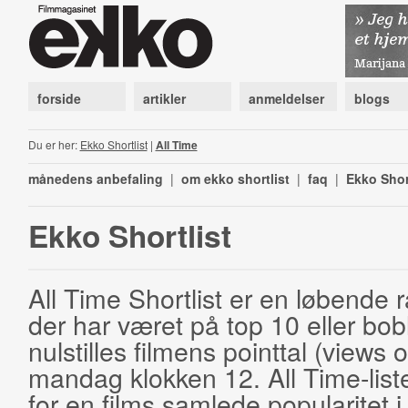
forside
artikler
anmeldelser
blogs
Du er her:
Ekko Shortlist
|
All Time
månedens anbefaling
|
om ekko shortlist
|
faq
|
Ekko Shor
Ekko Shortlist
All Time Shortlist er en løbende ra
der har været på top 10 eller bobl
nulstilles filmens pointtal (views 
mandag klokken 12. All Time-list
for en films samlede popularitet i 