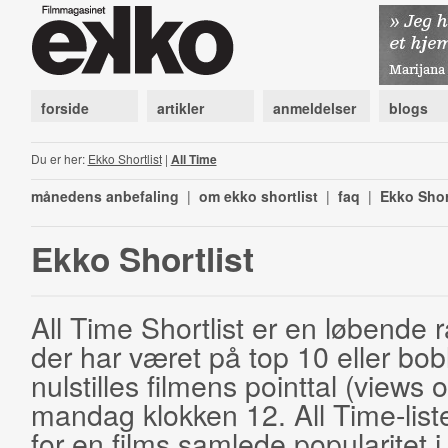
forside
artikler
anmeldelser
blogs
Du er her:
Ekko Shortlist
|
All Time
månedens anbefaling
|
om ekko shortlist
|
faq
|
Ekko Shor
Ekko Shortlist
All Time Shortlist er en løbende ra
der har været på top 10 eller bobl
nulstilles filmens pointtal (views 
mandag klokken 12. All Time-list
for en films samlede popularitet i 