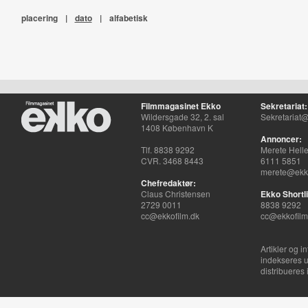
placering
|
dato
|
alfabetisk
Filmmagasinet Ekko
Sekretariat:
Wildersgade 32, 2. sal
Sekretariat@
1408 København K
Annoncer:
Tlf. 8838 9292
Merete Hell
CVR. 3468 8443
6111 5851
merete@ekko
Chefredaktør:
Claus Christensen
Ekko Shortli
2729 0011
8838 9292
cc@ekkofilm.dk
cc@ekkofilm
Artikler og i
indekseres u
distribueres