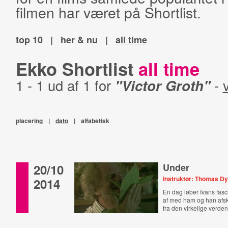
filmen har været på Shortlist.
top 10
|
her & nu
|
all time
Ekko Shortlist
all time
1 - 1 ud af 1 for
"Victor Groth"
-
v
placering
|
dato
|
alfabetisk
20/10
Under
Instruktør: Thomas D
2014
En dag løber Ivans fasci
af med ham og han afs
fra den virkelige verden