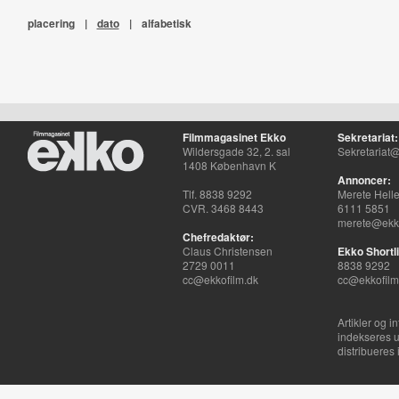
placering
|
dato
|
alfabetisk
Filmmagasinet Ekko
Sekretariat:
Wildersgade 32, 2. sal
Sekretariat@
1408 København K
Annoncer:
Tlf. 8838 9292
Merete Hell
CVR. 3468 8443
6111 5851
merete@ekko
Chefredaktør:
Claus Christensen
Ekko Shortli
2729 0011
8838 9292
cc@ekkofilm.dk
cc@ekkofilm
Artikler og i
indekseres u
distribueres