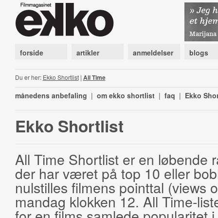
forside
artikler
anmeldelser
blogs
Du er her:
Ekko Shortlist
|
All Time
månedens anbefaling
|
om ekko shortlist
|
faq
|
Ekko Shor
Ekko Shortlist
All Time Shortlist er en løbende ra
der har været på top 10 eller bobl
nulstilles filmens pointtal (views 
mandag klokken 12. All Time-list
for en films samlede popularitet i 