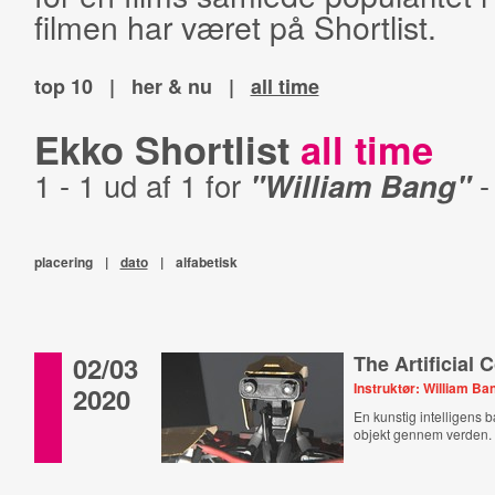
filmen har været på Shortlist.
top 10
|
her & nu
|
all time
Ekko Shortlist
all time
1 - 1 ud af 1 for
"William Bang"
placering
|
dato
|
alfabetisk
02/03
The Artificial 
Instruktør: William Ba
2020
En kunstig intelligens 
objekt gennem verden.