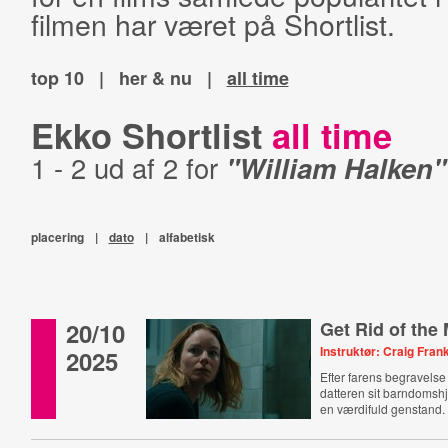
filmen har været på Shortlist.
top 10
|
her & nu
|
all time
Ekko Shortlist
all time
1 - 2 ud af 2 for
"William Halken"
placering
|
dato
|
alfabetisk
20/10
Get Rid of the
Instruktør: Craig Fran
2025
Efter farens begravels
datteren sit barndomshj
en værdifuld genstand.