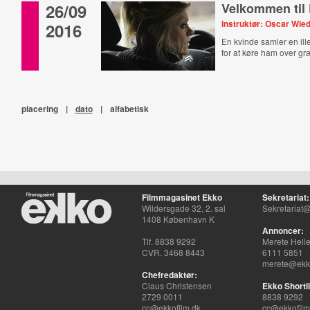
26/09
Velkommen til
Instruktør: Oscar Wi
2016
En kvinde samler en ill
for at køre ham over gr
placering
|
dato
|
alfabetisk
Filmmagasinet Ekko
Sekretariat:
Wildersgade 32, 2. sal
Sekretariat@
1408 København K
Annoncer:
Tlf. 8838 9292
Merete Hell
CVR. 3468 8443
6111 5851
merete@ekko
Chefredaktør:
Claus Christensen
Ekko Shortli
2729 0011
8838 9292
cc@ekkofilm.dk
cc@ekkofilm