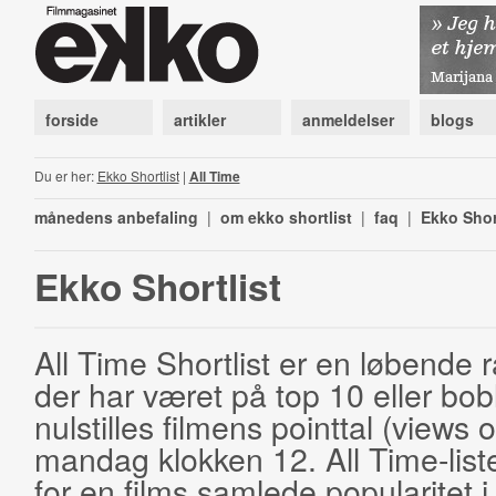
forside
artikler
anmeldelser
blogs
Du er her:
Ekko Shortlist
|
All Time
månedens anbefaling
|
om ekko shortlist
|
faq
|
Ekko Shor
Ekko Shortlist
All Time Shortlist er en løbende ra
der har været på top 10 eller bobl
nulstilles filmens pointtal (views 
mandag klokken 12. All Time-list
for en films samlede popularitet i 