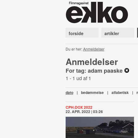
forside
artikler
Du er her:
Anmeldelser
Anmeldelser
For tag: adam paaske
1 - 1 ud af 1
dato
|
bedømmelse
|
alfabetisk
|
CPH:DOX 2022
22. APR. 2022 | 03:26