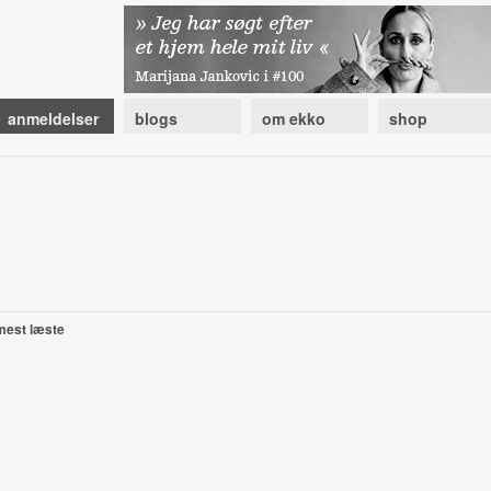
anmeldelser
blogs
om ekko
shop
mest læste