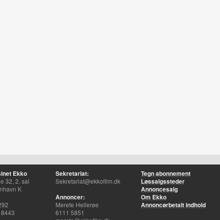
inet Ekko
Sekretariat:
Tegn abonnement
 32, 2. sal
Sekretariat@ekkofilm.dk
Løssalgssteder
nhavn K
Annoncesalg
Annoncer:
Om Ekko
292
Merete Hellerøe
Annoncørbetalt indhold
 8443
6111 5851