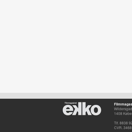
Filmmagas
Wildersgade
1408 Købe
Tlf. 8838 9
CVR. 3468