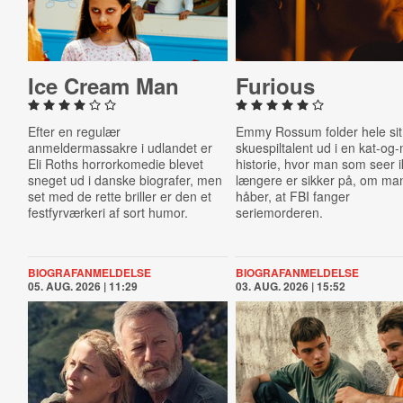
Ice Cream Man
Furious
Efter en regulær
Emmy Rossum folder hele sit
anmeldermassakre i udlandet er
skuespiltalent ud i en kat-og
Eli Roths horrorkomedie blevet
historie, hvor man som seer 
sneget ud i danske biografer, men
længere er sikker på, om ma
set med de rette briller er den et
håber, at FBI fanger
festfyrværkeri af sort humor.
seriemorderen.
BIOGRAFANMELDELSE
BIOGRAFANMELDELSE
05. AUG. 2026 | 11:29
03. AUG. 2026 | 15:52