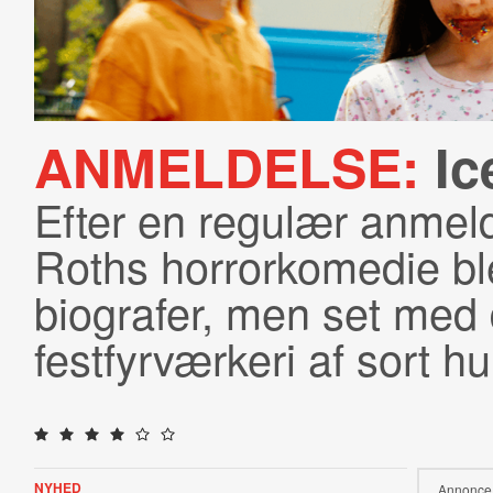
ANMELDELSE:
Ic
Efter en regulær anmeld
Roths horrorkomedie bl
biografer, men set med d
festfyrværkeri af sort h
NYHED
Annonce