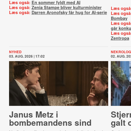
Læs også:
En sommer fyldt med AI
Læs også:
Zenia Stampe bliver kulturminister
Læs også
Læs også:
Darren Aronofsky får hug for AI-serie
Læs også
Bombay
Læs også
går konku
Læs også
Zentropa
NYHED
NEKROLOG
03. AUG. 2026 | 17:02
02. AUG. 20
Janus Metz i
Stjer
bombemandens sind
galt 