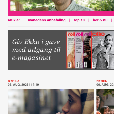
artikler
|
månedens anbefaling
|
top 10
|
her & nu
|
NYHED
NYHED
06. AUG. 2026 | 14:19
06. AUG. 20