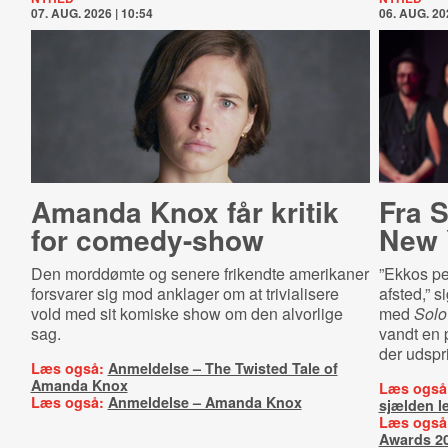
07. AUG. 2026 | 10:54
06. AUG. 20
Amanda Knox får kritik
Fra S
for comedy-show
New 
Den morddømte og senere frikendte amerikaner
”Ekkos pe
forsvarer sig mod anklager om at trivialisere
afsted,” s
vold med sit komiske show om den alvorlige
med
Solo
sag.
vandt en p
der udspr
Læs også:
Anmeldelse – The Twisted Tale of
Amanda Knox
Læs også
Læs også:
Anmeldelse – Amanda Knox
sjælden l
Læs også
Awards 2