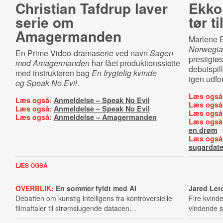
Christian Tafdrup laver
Ekko 
serie om
tør t
Amagermanden
Marlene E
Norwegia
En Prime Video-dramaserie ved navn
Sagen
prestigiø
mod Amagermanden
har fået produktionsstøtte
debutspil
med instruktøren bag
En frygtelig kvinde
igen udfor
og Speak No Evil
.
Læs også
Læs også:
Anmeldelse – Speak No Evil
Læs også
Læs også:
Anmeldelse – Speak No Evil
Læs også
Læs også:
Anmeldelse – Amagermanden
Læs også
en drøm
Læs også
sugardate
LÆS OGSÅ
OVERBLIK:
En sommer fyldt med AI
Jared Let
Debatten om kunstig intelligens fra kon­tro­ver­si­el­le
Fire kvind
filmaftaler til strømslugende datacen…
vindende s