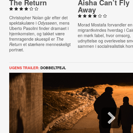
The Return
Aisha Can’t Fly
Away
Christopher Nolan går efter det
spektakulære i
Odysseen
, mens
Morad Mostafa forvandler en
Uberto Pasolini finder dramaet i
migrantkvindes hverdag i Cair
hjemkomsten, og takket være
en mørk fabel, hvor omsorg,
fremragende skuespil er
The
udnyttelse og overlevelse sm
Return
et stærkere menneskeligt
sammen i socialrealistisk horr
portræt.
UGENS TRAILER:
DOBBELTFEJL