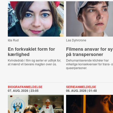
Ida Rud
Las Dyhrcrone
En for­kvak­let form for
Filmens ansvar for sy
kærlighed
på trans­per­so­ner
Kvindedrab i film og serier er udtryk for,
Dehumaniserende klichéer har
at mænd vil bevare magten over os.
virkelige konsekvenser for trans- 
queerpersoner.
BIOGRAFANMELDELSE
SERIEANMELDELSE
07. AUG. 2026 | 23:05
06. AUG. 2026 | 01:48