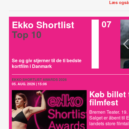
Læs også
07
Ekko Shortlist
Top 10
Se og giv stjerner til de ti bedste
kortfilm i Danmark
EKKO SHORTLIST AWARDS 2026
05. AUG. 2026 | 15:06
Køb billet 
filmfest
Bremen Teater. 19. 
Salget er åbent til
landets store filmta