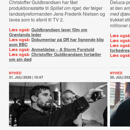
Christoffer Guldbrandsen har fået
Deluca-p
produktionsstøtte til
Spillet om riget,
der følger
at den a
landsstyreformanden Jens-Frederik Nielsen og
med djæv
laves som to afsnit til TV 2.
trukket st
millioner 
Læs også:
Guldbrandsen laver film om
Grønlands leder
Læs også
Læs også:
Dokumentar på DR har lignende klip
Læs også
som BBC
Læs også
Læs også:
Anmeldelse – A Storm Foretold
forbedres
Læs også:
Christoffer Guldbrandsen fortæller
Læs også
om sin død
NYHED
NYHED
31. JULI 2026 | 10:57
30. JULI 202