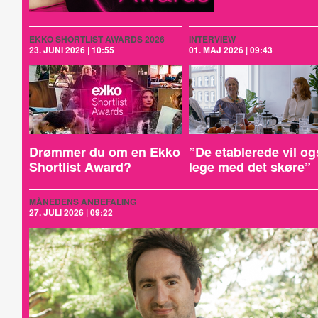
EKKO SHORTLIST AWARDS 2026
INTERVIEW
23. JUNI 2026 | 10:55
01. MAJ 2026 | 09:43
Drømmer du om en Ekko
”De etablerede vil og
Shortlist Award?
lege med det skøre”
MÅNEDENS ANBEFALING
27. JULI 2026 | 09:22