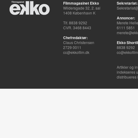
Filmmagasinet Ekko
Sekretariat:
Wildersgade 32, 2. sal
Sekretariat@
1408 København K
Annoncer:
Tlf. 8838 9292
Merete Hell
CVR. 3468 8443
6111 5851
merete@ekko
Chefredaktør:
Claus Christensen
Ekko Shortli
2729 0011
8838 9292
cc@ekkofilm.dk
cc@ekkofilm
Artikler og i
indekseres u
distribueres