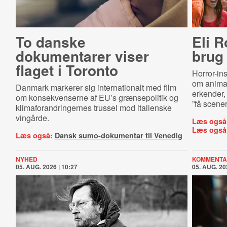
To danske
Eli 
dokumentarer viser
brug 
flaget i Toronto
Horror-ins
om anima
Danmark markerer sig internationalt med film
erkender, 
om konsekvenserne af EU’s grænsepolitik og
”få scener
klimaforandringernes trussel mod italienske
vingårde.
Læs også
Læs også
Læs også:
Dansk sumo-dokumentar til Venedig
NYHED
KOMMENTA
05. AUG. 2026 | 10:27
05. AUG. 20