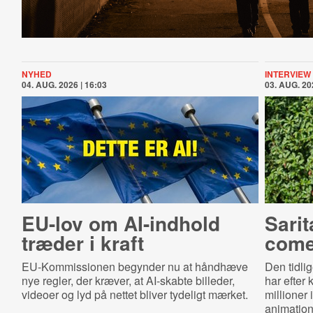
NYHED
INTERVIEW
04. AUG. 2026 | 16:03
03. AUG. 20
EU-lov om AI-indhold
Sarit
træder i kraft
come
EU-Kommissionen begynder nu at håndhæve
Den tidli
nye regler, der kræver, at AI-skabte billeder,
har efter 
videoer og lyd på nettet bliver tydeligt mærket.
millioner i
animation