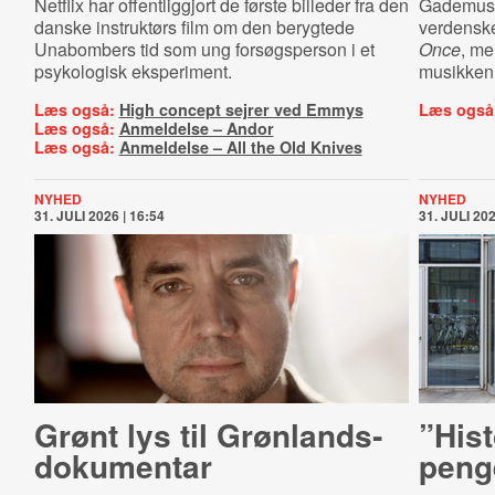
Netflix har offentliggjort de første billeder fra den
Gademusi
danske instruktørs film om den berygtede
verdenske
Unabombers tid som ung forsøgsperson i et
Once
, me
psykologisk eksperiment.
musikken 
Læs også:
High concept sejrer ved Emmys
Læs også
Læs også:
Anmeldelse – Andor
Læs også:
Anmeldelse – All the Old Knives
NYHED
NYHED
31. JULI 2026 | 16:54
31. JULI 202
Grønt lys til Grøn­lands­
”Hist
do­ku­men­tar
peng