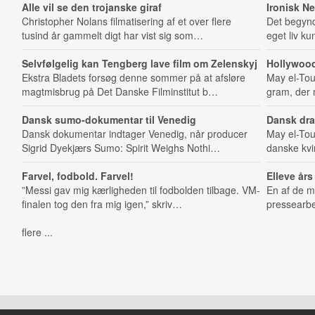
Alle vil se den trojanske giraf
Ironisk Ne
Christopher Nolans filmatisering af et over flere
Det begynd
tusind år gammelt digt har vist sig som…
eget liv ku
Selvfølgelig kan Tengberg lave film om Zelenskyj
Hollywood
Ekstra Bladets forsøg denne sommer på at afsløre
May el-Toukh
magtmisbrug på Det Danske Filminstitut b…
gram, der 
Dansk sumo-dokumentar til Venedig
Dansk dra
Dansk dokumentar indtager Venedig, når producer
May el-Touk
Sigrid Dyekjærs Sumo: Spirit Weighs Nothi…
danske kvin
Farvel, fodbold. Farvel!
Elleve års
”Messi gav mig kærligheden til fodbolden tilbage. VM-
En af de me
finalen tog den fra mig igen,” skriv…
pressearbe
flere ...