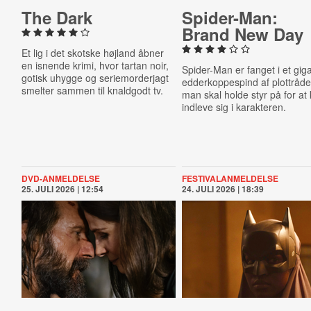
The Dark
Spider-​Man:
Brand New Day
Et lig i det skotske højland åbner
en isnende krimi, hvor tartan noir,
Spider-Man er fanget i et gig
gotisk uhygge og seriemorderjagt
edderkoppespind af plottråd
smelter sammen til knaldgodt tv.
man skal holde styr på for at
indleve sig i karakteren.
DVD-ANMELDELSE
FESTIVALANMELDELSE
25. JULI 2026 | 12:54
24. JULI 2026 | 18:39