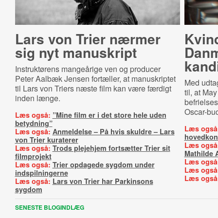
Lars von Trier nærmer
Kvin
sig nyt manuskript
Danm
kand
Instruktørens mangeårige ven og producer
Peter Aalbæk Jensen fortæller, at manuskriptet
Med udtage
til Lars von Triers næste film kan være færdigt
til, at Ma
inden længe.
befrielse
Oscar-bud
Læs også:
”Mine film er i det store hele uden
betydning”
Læs også
Læs også:
Anmeldelse – På hvis skuldre – Lars
hovedkon
von Trier kuraterer
Læs også
Læs også:
Trods plejehjem fortsætter Trier sit
Mathilde 
filmprojekt
Læs også
Læs også:
Trier opdagede sygdom under
Læs også
indspilningerne
Læs også
Læs også:
Lars von Trier har Parkinsons
sygdom
SENESTE BLOGINDLÆG