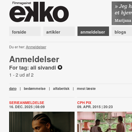
forside
artikler
anmeldelser
blogs
Du er her:
Anmeldelser
Anmeldelser
For tag: ali sivandi
1 - 2 ud af 2
dato
|
bedømmelse
|
alfabetisk
|
mest læste
SERIEANMELDELSE
CPH PIX
16. DEC. 2025 | 08:09
09. APR. 2015 | 20:23