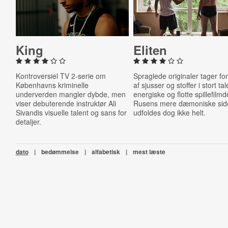
King
Eliten
Kontroversiel TV 2-serie om
Spraglede originaler tager for
Københavns kriminelle
af sjusser og stoffer i stort ta
underverden mangler dybde, men
energiske og flotte spillefilmd
viser debuterende instruktør Ali
Rusens mere dæmoniske sid
Sivandis visuelle talent og sans for
udfoldes dog ikke helt.
detaljer.
dato
|
bedømmelse
|
alfabetisk
|
mest læste