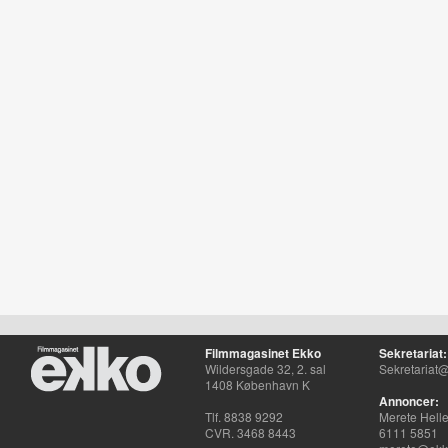
Filmmagasinet Ekko
Sekretariat:
Wildersgade 32, 2. sal
Sekretariat@
1408 København K
Annoncer:
Tlf. 8838 9292
Merete Hell
CVR. 3468 8443
6111 5851