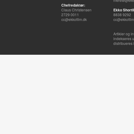
merete@ekko
Chefredaktør:
Claus Christensen
Ekko Shortli
2729 0011
8838 9292
cc@ekkofilm.dk
cc@ekkofilm
Artikler og i
indekseres u
distribueres