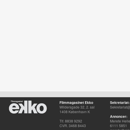
Filmmagasinet Ekko
Sekretariat:
Wildersgade 32, 2. sal
Sekretariat@
1408 København K
Annoncer:
Tlf. 8838 9292
Merete Hell
CVR. 3468 8443
6111 5851