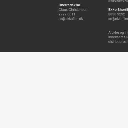
merete@ekko
Chefredaktør:
Claus Christensen
Ekko Shortli
2729 0011
8838 9292
cc@ekkofilm.dk
cc@ekkofilm
Artikler og i
indekseres u
distribueres