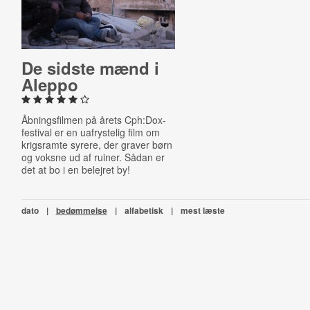
De sidste mænd i
Aleppo
Åbningsfilmen på årets Cph:Dox-
festival er en uafrystelig film om
krigsramte syrere, der graver børn
og voksne ud af ruiner. Sådan er
det at bo i en belejret by!
dato
|
bedømmelse
|
alfabetisk
|
mest læste