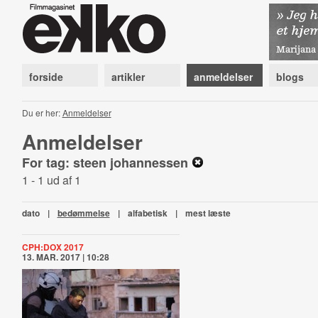
forside
artikler
anmeldelser
blogs
Du er her:
Anmeldelser
Anmeldelser
For tag: steen johannessen
1 - 1 ud af 1
dato
|
bedømmelse
|
alfabetisk
|
mest læste
CPH:DOX 2017
13. MAR. 2017 | 10:28